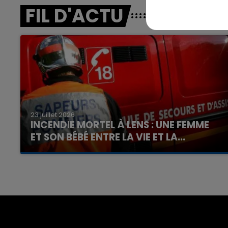
FIL D'ACTU
23 juillet 2026
INCENDIE MORTEL À LENS : UNE FEMME
ET SON BÉBÉ ENTRE LA VIE ET LA...
Un homme s'est immolé par le feu après avoir
aspergé sa compagne et leur bébé de trois
mois d'un liquide inflammable.