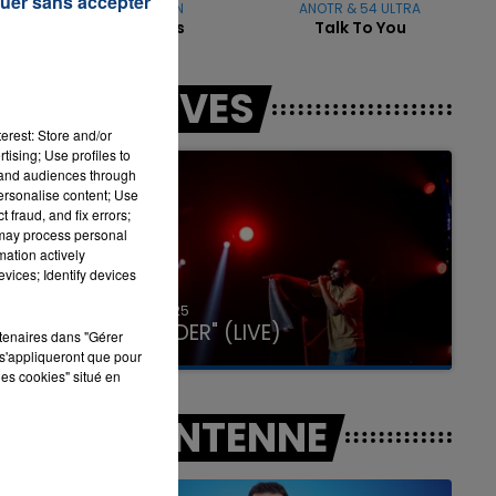
uer sans accepter
ORELSAN
ANOTR & 54 ULTRA
Ailleurs
Talk To You
7h00 - 11h00
LES LIVES
LA TEAM DE L'ÉTÉ
erest: Store and/or
tising; Use profiles to
tand audiences through
personalise content; Use
 fraud, and fix errors;
 may process personal
mation actively
vices; Identify devices
31 janvier 2025
GIMS "SPIDER" (LIVE)
rtenaires dans "Gérer
s'appliqueront que pour
les cookies" situé en
A L'ANTENNE