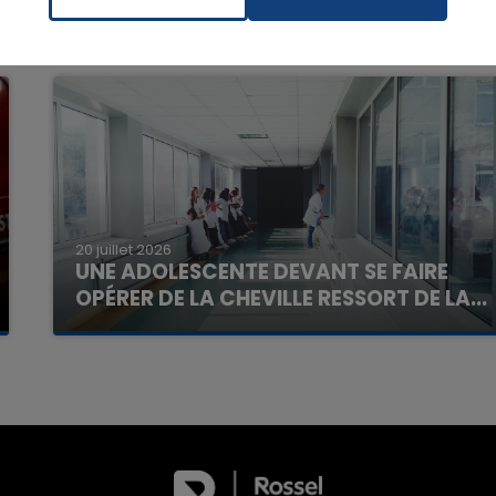
7h00 - 11h00
La Team de l'été
20 juillet 2026
UNE ADOLESCENTE DEVANT SE FAIRE
OPÉRER DE LA CHEVILLE RESSORT DE LA...
La famille a porté plainte contre la clinique qui a
reconnu sa responsabilité et présenté ses
excuses.