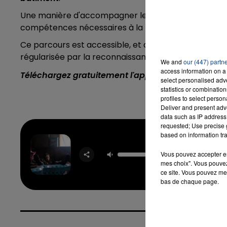
Une manière d'accompagner leur intégration dans la 
compétences nécessaires à la recherche future d'u
Ce parcours est accessible, et accompagné par les se
régularisée par la reconnaissance du statut de réfug
We and
our (447) partn
access information on a 
Téléchargez gratuitement l'application Contact F
select personalised ad
statistics or combinatio
profiles to select person
Deliver and present adv
data such as IP address 
requested; Use precise g
based on information tra
Aille
Vous pouvez accepter en 
OREL
mes choix". Vous pouvez
ce site. Vous pouvez met
bas de chaque page.