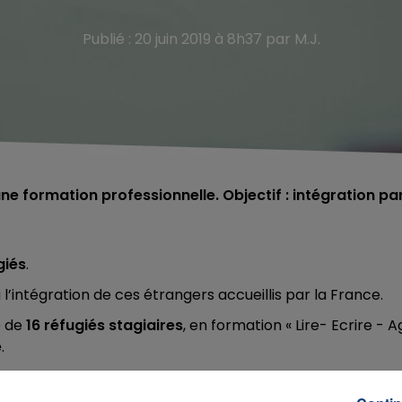
Publié : 20 juin 2019 à 8h37 par M.J.
ne formation professionnelle. Objectif : intégration pa
giés
.
 l’intégration de ces étrangers accueillis par la France.
e de
16 réfugiés stagiaires
, en formation « Lire- Ecrire - A
e
.
etz
pour une
formation qualifiante dans les métiers du