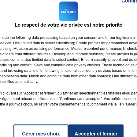
Contin
société française, en les aidant à acquérir les
n emploi.
Le respect de votre vie privée est notre priorité
rvices de l'Etat, une fois la situation des migrants
iés.
ers
do the following data processing based on your consent and/or our legitimate int
device; Use limited data to select advertising; Create profiles for personalised adver
M sur
et
vertising; Measure advertising performance; Measure content performance; Unders
ns of data from different sources; Develop and improve services; Create profiles to 
alised content; Use limited data to select content; Ensure security, prevent and detect
ertising and content; Save and communicate privacy choices. These technologies
and browsing data to offer following functionalities: Identify devices based on infor
eolocation data; Match and combine data from other data sources; Link different de
nsmitted automatically.
urs
RADIO CONTACT
cliquant sur "Accepter et fermer", ou affiner en sélectionnant les finalités et/ou pa
SAN
 également refuser en cliquant sur "Continuer sans accepter". Vos préférences ne 
tre à jour vos choix, ou retirer votre consentement à tout moment via le lien "Gérer 
Gérer mes choix
Accepter et fermer