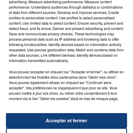
advertising; Measure advertising performance; Measure content
performance; Understand audiences through statistics or combinations
of data from different sources; Develop and improve services; Create
profiles to personalise content; Use profiles to select personalised
content; Use limited data to select content; Ensure security, prevent and
detect fraud, and fix errors; Deliver and present advertising and content;
FIL D'ACTU
Save and communicate privacy choices. These technologies may
process personal data such as IP address and browsing data to offer
following functionalities: Identify devices based on information actively
requested; Use precise geolocation data; Match and combine data from
other data sources; Link different devices; Identify devices based on
information transmitted automatically.
Vous pouvez accepter en cliquant sur "Accepter et fermer", ou affiner en
sélectionnant les finalités et/ou partenaires dans "Gérer mes choix".
Vous pouvez également refuser en cliquant sur "Continuer sans
accepter". Vos préférences ne s'appliqueront que pour ce site. Vous
23 juillet 2026
pouvez mettre à jour vos choix, ou retirer votre consentement à tout
INCENDIE MORTEL À LENS : UNE FEMME ET
moment via le lien "Gérer les cookies" situé en bas de chaque page.
SON BÉBÉ ENTRE LA VIE ET LA...
Un homme s'est immolé par le feu après avoir
aspergé sa compagne et leur bébé de trois mois
Accepter et fermer
d'un liquide inflammable.