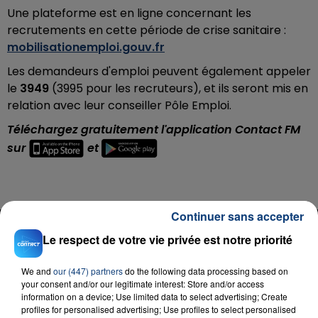
Une plateforme est en ligne concernant les
recrutements en cette période de crise sanitaire :
mobilisationemploi.gouv.fr
Les demandeurs d'emploi peuvent également appeler
le
3949
(3995 pour les recruteurs), et ils seront mis en
relation avec leur conseiller Pôle Emploi.
Téléchargez gratuitement l'application Contact FM
sur
et
Continuer sans accepter
RADIO CONTACT
Le respect de votre vie privée est notre priorité
Man Down
RIHANNA
We and
our (447) partners
do the following data processing based on
your consent and/or our legitimate interest: Store and/or access
information on a device; Use limited data to select advertising; Create
profiles for personalised advertising; Use profiles to select personalised