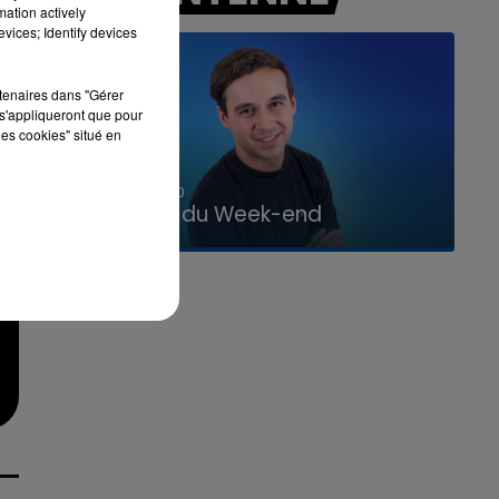
mation actively
vices; Identify devices
rtenaires dans "Gérer
s'appliqueront que pour
les cookies" situé en
7h00 - 12h00
La Team du Week-end