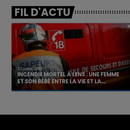
FIL D'ACTU
23 juillet 2026
INCENDIE MORTEL À LENS : UNE FEMME
ET SON BÉBÉ ENTRE LA VIE ET LA...
Un homme s'est immolé par le feu après avoir
aspergé sa compagne et leur bébé de trois
mois d'un liquide inflammable.