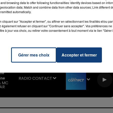
and browsing data to offer following functionalities: Identify devices based on infor
eolocation data; Match and combine data from other data sources; Link different de
nsmitted automatically.
cliquant sur "Accepter et fermer", ou affiner en sélectionnant les finalités et/ou pa
 également refuser en cliquant sur "Continuer sans accepter". Vos préférences ne 
tre à jour vos choix, ou retirer votre consentement à tout moment via le lien "Gérer 
M sur
et
16h00 - 20h00
La Team du Week-end
Gérer mes choix
Accepter et fermer
me
RADIO CONTACT
ine
& MC
AR