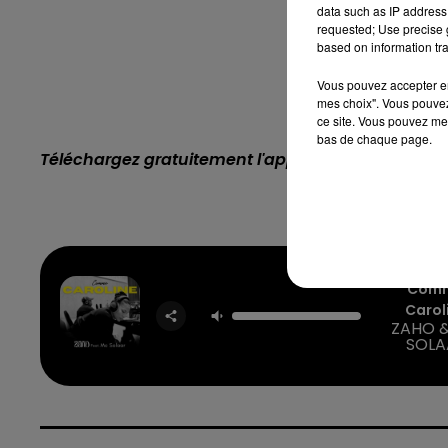
data such as IP address 
requested; Use precise g
based on information tra
Vous pouvez accepter en 
mes choix". Vous pouvez
ce site. Vous pouvez met
bas de chaque page.
Téléchargez gratuitement l'application Contact F
7h00 - 12h00
nd
La Team du Week-end
Com
Carol
ZAHO 
SOLA