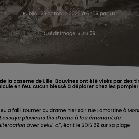
Publié : 29 octobre 2020 à 6h09 par I.D.
Crédit image:
SDIS 59
e la caserne de Lille-Bouvines ont été visés par des ti
hicule en feu. Aucun blessé à déplorer chez les pompier
u a failli tourner au drame hier soir rue Lamartine à Mon
 essuyé plusieurs tirs d'arme à feu émanant du
ltercation avec celui-ci
", écrit le SDIS 59 sur sa plage