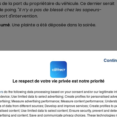
e la part du propriétaire du véhicule. Ce dernier serait
e poing. "
Il n’y a pas de blessé chez les sapeurs-
port d'intervention.
16h00 - 20h00
LA TEAM DU WEEK-END
ésumé
. Une plainte a été déposée dans la soirée.
Contin
Le respect de votre vie privée est notre priorité
ers
do the following data processing based on your consent and/or our legitimate int
device; Use limited data to select advertising; Create profiles for personalised adver
vertising; Measure advertising performance; Measure content performance; Unders
ns of data from different sources; Develop and improve services; Create profiles to 
alised content; Use limited data to select content; Ensure security, prevent and detect
ertising and content; Save and communicate privacy choices. These technologies