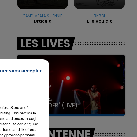
TAME IMPALA & JENNIE
RNBOI
Dracula
Elle Voulait
7h00 - 12h00
LA TEAM DU WEEK-END
LES LIVES
uer sans accepter
31 janvier 2025
GIMS "SPIDER" (LIVE)
erest: Store and/or
tising; Use profiles to
tand audiences through
personalise content; Use
A L'ANTENNE
 fraud, and fix errors;
 may process personal