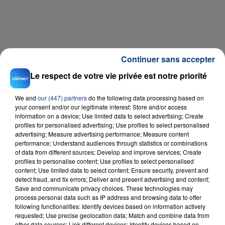
Continuer sans accepter
Le respect de votre vie privée est notre priorité
We and
our (447) partners
do the following data processing based on
your consent and/or our legitimate interest: Store and/or access
information on a device; Use limited data to select advertising; Create
Téléchargez gratuitement l'application Contact FM
profiles for personalised advertising; Use profiles to select personalised
sur
et
advertising; Measure advertising performance; Measure content
performance; Understand audiences through statistics or combinations
of data from different sources; Develop and improve services; Create
profiles to personalise content; Use profiles to select personalised
content; Use limited data to select content; Ensure security, prevent and
detect fraud, and fix errors; Deliver and present advertising and content;
RADIO CONTACT
Save and communicate privacy choices. These technologies may
process personal data such as IP address and browsing data to offer
Mi Chico
following functionalities: Identify devices based on information actively
DJ GOJA & JASON DERULO &
requested; Use precise geolocation data; Match and combine data from
MELODY
other data sources; Link different devices; Identify devices based on