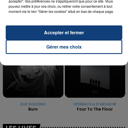
accepter". Vos préférences ne s'appliqueront que pour ce site. Vous
OPÉRER DE LA CHEVILLE RESSORT DE LA...
pouvez mettre à jour vos choix, ou retirer votre consentement à tout
La famille a porté plainte contre la clinique qui a
moment via le lien "Gérer les cookies" situé en bas de chaque page.
reconnu sa responsabilité et présenté ses
excuses.
TITRES DIFFUSÉS
Accepter et fermer
1h27
1h27
1h23
1h23
Gérer mes choix
ELLIE GOULDING
OFENBACH & STARSAILOR
Burn
Four To The Floor