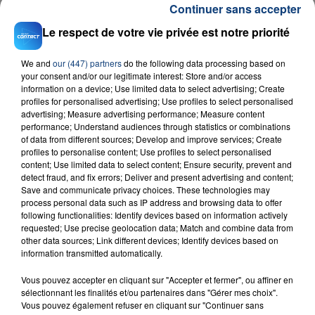
Continuer sans accepter
Le respect de votre vie privée est notre priorité
We and
our (447) partners
do the following data processing based on
your consent and/or our legitimate interest: Store and/or access
information on a device; Use limited data to select advertising; Create
profiles for personalised advertising; Use profiles to select personalised
advertising; Measure advertising performance; Measure content
23 juillet 2026
INCENDIE MORTEL À LENS : UNE FEMME ET
performance; Understand audiences through statistics or combinations
of data from different sources; Develop and improve services; Create
SON BÉBÉ ENTRE LA VIE ET LA...
profiles to personalise content; Use profiles to select personalised
Un homme s'est immolé par le feu après avoir
content; Use limited data to select content; Ensure security, prevent and
detect fraud, and fix errors; Deliver and present advertising and content;
aspergé sa compagne et leur bébé de trois mois
Save and communicate privacy choices. These technologies may
d'un liquide inflammable.
process personal data such as IP address and browsing data to offer
following functionalities: Identify devices based on information actively
requested; Use precise geolocation data; Match and combine data from
other data sources; Link different devices; Identify devices based on
information transmitted automatically.
Vous pouvez accepter en cliquant sur "Accepter et fermer", ou affiner en
20 juillet 2026
sélectionnant les finalités et/ou partenaires dans "Gérer mes choix".
UNE ADOLESCENTE DEVANT SE FAIRE
Vous pouvez également refuser en cliquant sur "Continuer sans