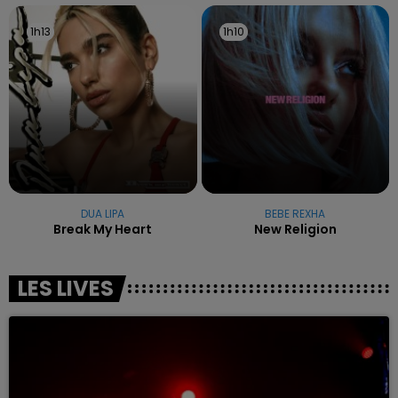
1h13
1h13
1h10
1h10
DUA LIPA
BEBE REXHA
Break My Heart
New Religion
LES LIVES