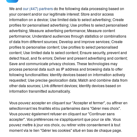
– Assouplissement du télétravail.
We and
our (447) partners
do the following data processing based on
ETAPE 4 : LE 30 JUIN
your consent and/or our legitimate interest: Store and/or access
information on a device; Use limited data to select advertising; Create
profiles for personalised advertising; Use profiles to select personalised
-
Ce sera la fin du couvre-feu
.
advertising; Measure advertising performance; Measure content
performance; Understand audiences through statistics or combinations
-
Fin des limites de jauge selon la situation sanitaire
of data from different sources; Develop and improve services; Create
locale dans les établissements recevant du public,
profiles to personalise content; Use profiles to select personalised
maintien des gestes barrières et de la distanciation
content; Use limited data to select content; Ensure security, prevent and
detect fraud, and fix errors; Deliver and present advertising and content;
sociale
Save and communicate privacy choices. These technologies may
process personal data such as IP address and browsing data to offer
-
Possibilité d'accéder à tout événement
following functionalities: Identify devices based on information actively
rassemblant plus de 1000 personnes en extérieur et
requested; Use precise geolocation data; Match and combine data from
en intérieur (pass sanitaire)
.
other data sources; Link different devices; Identify devices based on
information transmitted automatically.
- Limite maximale de public présent adaptée aux
événements et à la situation sanitaire locale.
Vous pouvez accepter en cliquant sur "Accepter et fermer", ou affiner en
sélectionnant les finalités et/ou partenaires dans "Gérer mes choix".
Téléchargez gratuitement l'application Contact FM
Vous pouvez également refuser en cliquant sur "Continuer sans
accepter". Vos préférences ne s'appliqueront que pour ce site. Vous
sur
et
pouvez mettre à jour vos choix, ou retirer votre consentement à tout
moment via le lien "Gérer les cookies" situé en bas de chaque page.