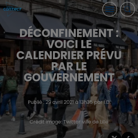
DÉCONFINEMENT :
VOICI LE
CALENDRIER PRÉVU
PAR LE
GOUVERNEMENT
Publié : 29 avril 2021 à 13h35 par I.D.
Crédit image:
Twitter ville de Lille