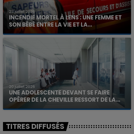
23 juillet 2026
INCENDIE MORTEL À LENS : UNE FEMME ET
SON BÉBÉ ENTRE LA VIE ET LA...
Un homme s'est immolé par le feu après avoir
aspergé sa compagne et leur bébé de trois mois
d'un liquide inflammable.
20 juillet 2026
UNE ADOLESCENTE DEVANT SE FAIRE
OPÉRER DE LA CHEVILLE RESSORT DE LA...
La famille a porté plainte contre la clinique qui a
reconnu sa responsabilité et présenté ses
excuses.
TITRES DIFFUSÉS