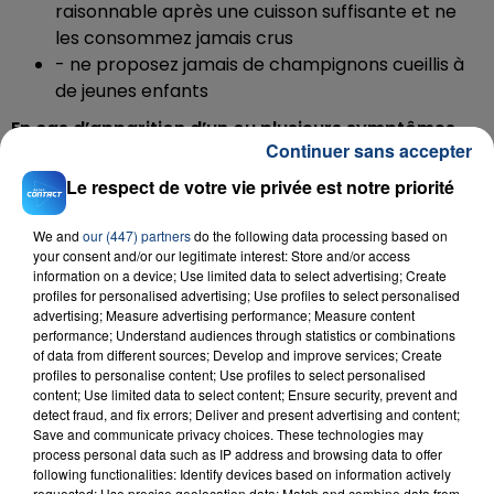
raisonnable après une cuisson suffisante et ne
les consommez jamais crus
- ne proposez jamais de champignons cueillis à
de jeunes enfants
En cas d’apparition d’un ou plusieurs symptômes
Continuer sans accepter
(notamment diarrhées, vomissements, nausées,
tremblements, vertiges, troubles de la vue, etc.) à la
Le respect de votre vie privée est notre priorité
suite d’une consommation de champignons de
cueillette :
appelez immédiatement le « 15 »
ou
We and
our (447) partners
do the following data processing based on
your consent and/or our legitimate interest: Store and/or access
le
centre antipoison
de votre région,
et précisez que
information on a device; Use limited data to select advertising; Create
vous avez consommé des champignons
.
profiles for personalised advertising; Use profiles to select personalised
advertising; Measure advertising performance; Measure content
Téléchargez gratuitement l'application Contact FM
performance; Understand audiences through statistics or combinations
sur
et
of data from different sources; Develop and improve services; Create
profiles to personalise content; Use profiles to select personalised
content; Use limited data to select content; Ensure security, prevent and
detect fraud, and fix errors; Deliver and present advertising and content;
Save and communicate privacy choices. These technologies may
process personal data such as IP address and browsing data to offer
RADIO CONTACT
following functionalities: Identify devices based on information actively
requested; Use precise geolocation data; Match and combine data from