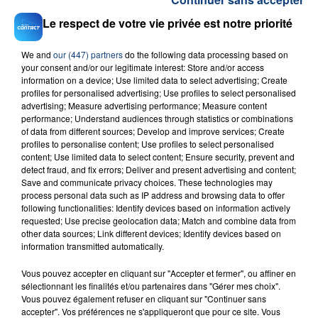
Téléchargez gratuitement l'application Contact FM
Le respect de votre vie privée est notre priorité
sur
et
We and
our (447) partners
do the following data processing based on
your consent and/or our legitimate interest: Store and/or access
information on a device; Use limited data to select advertising; Create
profiles for personalised advertising; Use profiles to select personalised
advertising; Measure advertising performance; Measure content
RADIO CONTACT
performance; Understand audiences through statistics or combinations
of data from different sources; Develop and improve services; Create
Nuevayol
profiles to personalise content; Use profiles to select personalised
BAD BUNNY
content; Use limited data to select content; Ensure security, prevent and
detect fraud, and fix errors; Deliver and present advertising and content;
Save and communicate privacy choices. These technologies may
process personal data such as IP address and browsing data to offer
following functionalities: Identify devices based on information actively
requested; Use precise geolocation data; Match and combine data from
other data sources; Link different devices; Identify devices based on
information transmitted automatically.
FIL D'ACTU
Vous pouvez accepter en cliquant sur "Accepter et fermer", ou affiner en
sélectionnant les finalités et/ou partenaires dans "Gérer mes choix".
Vous pouvez également refuser en cliquant sur "Continuer sans
accepter". Vos préférences ne s'appliqueront que pour ce site. Vous