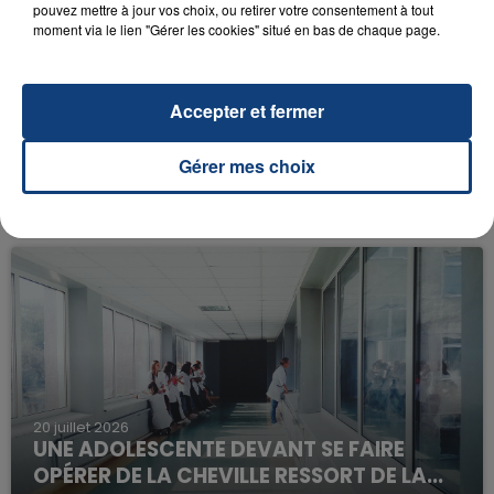
pouvez mettre à jour vos choix, ou retirer votre consentement à tout
moment via le lien "Gérer les cookies" situé en bas de chaque page.
Accepter et fermer
23 juillet 2026
Gérer mes choix
INCENDIE MORTEL À LENS : UNE FEMME ET
SON BÉBÉ ENTRE LA VIE ET LA...
Un homme s'est immolé par le feu après avoir
aspergé sa compagne et leur bébé de trois mois
d'un liquide inflammable.
20 juillet 2026
UNE ADOLESCENTE DEVANT SE FAIRE
OPÉRER DE LA CHEVILLE RESSORT DE LA...