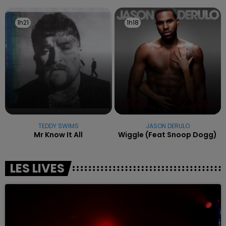
1h21
1h21
1h18
1h18
TEDDY SWIMS
JASON DERULO
Mr Know It All
Wiggle (feat Snoop Dogg)
LES LIVES