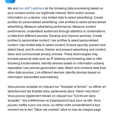
We and
our (447) partners
do the following data processing based on
your consent and/or our legitimate interest: Store and/or access
RADIO CONTACT
information on a device; Use limited data to select advertising; Create
profiles for personalised advertising; Use profiles to select personalised
Mr Know It All
advertising; Measure advertising performance; Measure content
TEDDY SWIMS
performance; Understand audiences through statistics or combinations
of data from different sources; Develop and improve services; Create
profiles to personalise content; Use profiles to select personalised
content; Use limited data to select content; Ensure security, prevent and
detect fraud, and fix errors; Deliver and present advertising and content;
Save and communicate privacy choices. These technologies may
process personal data such as IP address and browsing data to offer
following functionalities: Identify devices based on information actively
requested; Use precise geolocation data; Match and combine data from
other data sources; Link different devices; Identify devices based on
FIL D'ACTU
information transmitted automatically.
Vous pouvez accepter en cliquant sur "Accepter et fermer", ou affiner en
sélectionnant les finalités et/ou partenaires dans "Gérer mes choix".
Vous pouvez également refuser en cliquant sur "Continuer sans
accepter". Vos préférences ne s'appliqueront que pour ce site. Vous
pouvez mettre à jour vos choix, ou retirer votre consentement à tout
moment via le lien "Gérer les cookies" situé en bas de chaque page.