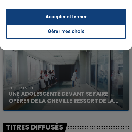
23 juillet 2026
Accepter et fermer
INCENDIE MORTEL À LENS : UNE FEMME ET
SON BÉBÉ ENTRE LA VIE ET LA...
Gérer mes choix
Un homme s'est immolé par le feu après avoir
aspergé sa compagne et leur bébé de trois mois
d'un liquide inflammable.
20 juillet 2026
UNE ADOLESCENTE DEVANT SE FAIRE
OPÉRER DE LA CHEVILLE RESSORT DE LA...
La famille a porté plainte contre la clinique qui a
reconnu sa responsabilité et présenté ses
excuses.
TITRES DIFFUSÉS