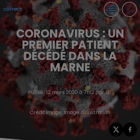
CORONAVIRUS : UN
PREMIER PATIENT
DÉCÉDÉ DANS LA
MARNE
Publié : 12 mars 2020 à 7h12 par I.D.
Crédit image:
Image d'illustration