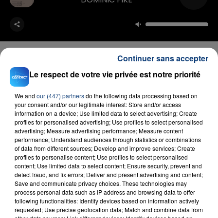
Continuer sans accepter
Le respect de votre vie privée est notre priorité
FIL D'ACTU
We and
our (447) partners
do the following data processing based on
your consent and/or our legitimate interest: Store and/or access
information on a device; Use limited data to select advertising; Create
profiles for personalised advertising; Use profiles to select personalised
advertising; Measure advertising performance; Measure content
performance; Understand audiences through statistics or combinations
of data from different sources; Develop and improve services; Create
profiles to personalise content; Use profiles to select personalised
content; Use limited data to select content; Ensure security, prevent and
detect fraud, and fix errors; Deliver and present advertising and content;
23 juillet 2026
Save and communicate privacy choices. These technologies may
INCENDIE MORTEL À LENS : UNE FEMME ET
process personal data such as IP address and browsing data to offer
following functionalities: Identify devices based on information actively
SON BÉBÉ ENTRE LA VIE ET LA...
requested; Use precise geolocation data; Match and combine data from
Un homme s'est immolé par le feu après avoir