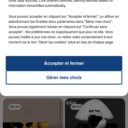
other data sources; Link different devices; Identify devices based on
information transmitted automatically.
aspergé sa compagne et leur bébé de trois mois
d'un liquide inflammable.
Vous pouvez accepter en cliquant sur "Accepter et fermer", ou affiner en
sélectionnant les finalités et/ou partenaires dans "Gérer mes choix".
Vous pouvez également refuser en cliquant sur "Continuer sans
accepter". Vos préférences ne s'appliqueront que pour ce site. Vous
pouvez mettre à jour vos choix, ou retirer votre consentement à tout
moment via le lien "Gérer les cookies" situé en bas de chaque page.
20 juillet 2026
UNE ADOLESCENTE DEVANT SE FAIRE
Accepter et fermer
OPÉRER DE LA CHEVILLE RESSORT DE LA...
La famille a porté plainte contre la clinique qui a
Gérer mes choix
reconnu sa responsabilité et présenté ses
excuses.
TITRES DIFFUSÉS
16h34
16h34
16h29
16h29