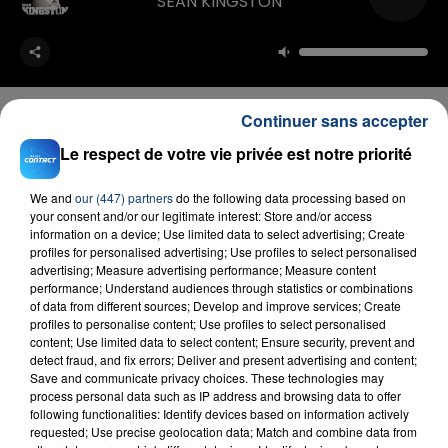
SEAN KINGSTON
Continuer sans accepter
Le respect de votre vie privée est notre priorité
FIL D'ACTU
We and
our (447) partners
do the following data processing based on
your consent and/or our legitimate interest: Store and/or access
information on a device; Use limited data to select advertising; Create
profiles for personalised advertising; Use profiles to select personalised
advertising; Measure advertising performance; Measure content
performance; Understand audiences through statistics or combinations
of data from different sources; Develop and improve services; Create
profiles to personalise content; Use profiles to select personalised
content; Use limited data to select content; Ensure security, prevent and
detect fraud, and fix errors; Deliver and present advertising and content;
Save and communicate privacy choices. These technologies may
23 juillet 2026
INCENDIE MORTEL À LENS : UNE FEMME ET
process personal data such as IP address and browsing data to offer
following functionalities: Identify devices based on information actively
SON BÉBÉ ENTRE LA VIE ET LA...
requested; Use precise geolocation data; Match and combine data from
Un homme s'est immolé par le feu après avoir