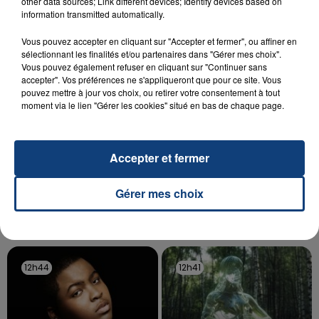
other data sources; Link different devices; Identify devices based on
information transmitted automatically.
aspergé sa compagne et leur bébé de trois mois
d'un liquide inflammable.
Vous pouvez accepter en cliquant sur "Accepter et fermer", ou affiner en
sélectionnant les finalités et/ou partenaires dans "Gérer mes choix".
Vous pouvez également refuser en cliquant sur "Continuer sans
accepter". Vos préférences ne s'appliqueront que pour ce site. Vous
pouvez mettre à jour vos choix, ou retirer votre consentement à tout
moment via le lien "Gérer les cookies" situé en bas de chaque page.
20 juillet 2026
UNE ADOLESCENTE DEVANT SE FAIRE
Accepter et fermer
OPÉRER DE LA CHEVILLE RESSORT DE LA...
La famille a porté plainte contre la clinique qui a
Gérer mes choix
reconnu sa responsabilité et présenté ses
excuses.
TITRES DIFFUSÉS
12h44
12h44
12h41
12h41