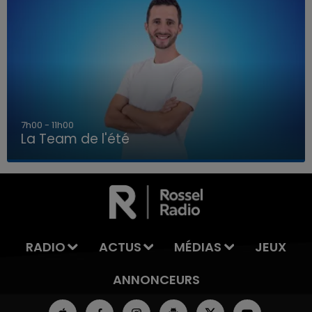
7h00 - 11h00
La Team de l'été
7h00 - 11h00
LA TEAM DE L'ÉTÉ
RADIO
ACTUS
MÉDIAS
JEUX
ANNONCEURS