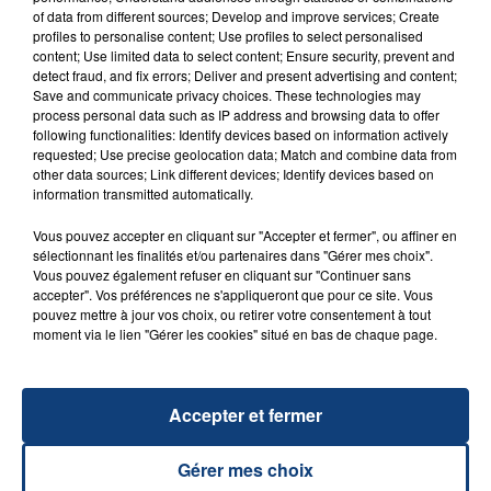
of data from different sources; Develop and improve services; Create
FIL D'ACTU
profiles to personalise content; Use profiles to select personalised
content; Use limited data to select content; Ensure security, prevent and
detect fraud, and fix errors; Deliver and present advertising and content;
Save and communicate privacy choices. These technologies may
process personal data such as IP address and browsing data to offer
following functionalities: Identify devices based on information actively
requested; Use precise geolocation data; Match and combine data from
other data sources; Link different devices; Identify devices based on
information transmitted automatically.
Vous pouvez accepter en cliquant sur "Accepter et fermer", ou affiner en
23 juillet 2026
sélectionnant les finalités et/ou partenaires dans "Gérer mes choix".
INCENDIE MORTEL À LENS : UNE FEMME ET
Vous pouvez également refuser en cliquant sur "Continuer sans
SON BÉBÉ ENTRE LA VIE ET LA...
accepter". Vos préférences ne s'appliqueront que pour ce site. Vous
pouvez mettre à jour vos choix, ou retirer votre consentement à tout
Un homme s'est immolé par le feu après avoir
moment via le lien "Gérer les cookies" situé en bas de chaque page.
aspergé sa compagne et leur bébé de trois mois
d'un liquide inflammable.
Accepter et fermer
Gérer mes choix