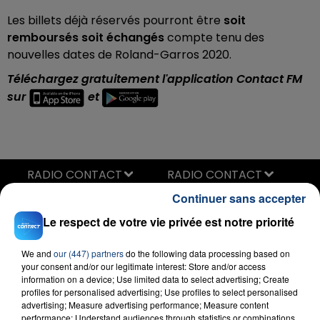
Les billets déjà réservés pourront être
soit
remboursés soit échangés
compte tenu des
nouvelles dates de Roland-Garros 2020.
Téléchargez gratuitement l'application Contact FM
sur
et
RADIO CONTACT
Taki Taki
Continuer sans accepter
DJ SNAKE FEAT. SELENA GOMEZ &
OZUNA & CARDI B
Le respect de votre vie privée est notre priorité
We and
our (447) partners
do the following data processing based on
your consent and/or our legitimate interest: Store and/or access
information on a device; Use limited data to select advertising; Create
profiles for personalised advertising; Use profiles to select personalised
advertising; Measure advertising performance; Measure content
performance; Understand audiences through statistics or combinations