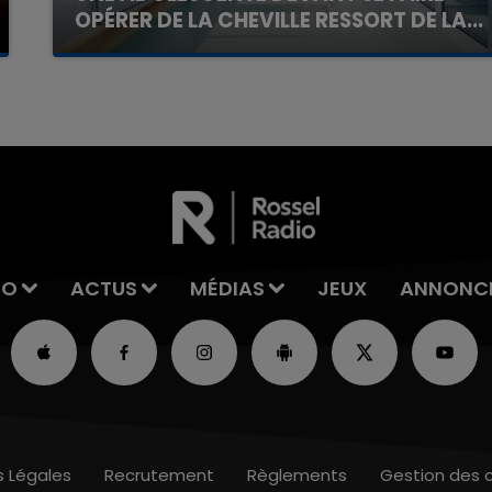
OPÉRER DE LA CHEVILLE RESSORT DE LA...
La famille a porté plainte contre la clinique qui a
reconnu sa responsabilité et présenté ses
excuses.
IO
ACTUS
MÉDIAS
JEUX
ANNONC
s Légales
Recrutement
Règlements
Gestion des 