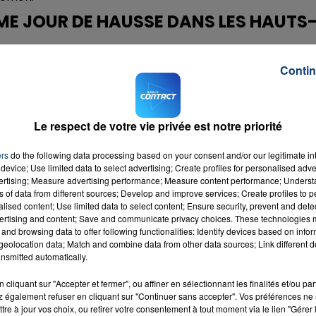
ÈME JOUR DE HAUSSE DANS LES HAUTS
rsonnes hospitalisées dans la région a encore augmenté 
Contin
24 heures (on calcule ici la différence entre les entrées e
Le respect de votre vie privée est notre priorité
ronavirus ont été constatées sur les dernières 24 heure
sont actuellement hospitalisées dans les Hauts-de-Franc
ers
do the following data processing based on your consent and/or our legitimate int
n stagne autour de 470 depuis quelques jours (473 ce lun
device; Use limited data to select advertising; Create profiles for personalised adver
vertising; Measure advertising performance; Measure content performance; Unders
ns of data from different sources; Develop and improve services; Create profiles to 
al mais "
la décrue est très lente
" a rappelé le directeur 
alised content; Use limited data to select content; Ensure security, prevent and detect
ertising and content; Save and communicate privacy choices. These technologies
and browsing data to offer following functionalities: Identify devices based on infor
M sur
et
eolocation data; Match and combine data from other data sources; Link different de
nsmitted automatically.
cliquant sur "Accepter et fermer", ou affiner en sélectionnant les finalités et/ou pa
 également refuser en cliquant sur "Continuer sans accepter". Vos préférences ne 
tre à jour vos choix, ou retirer votre consentement à tout moment via le lien "Gérer 