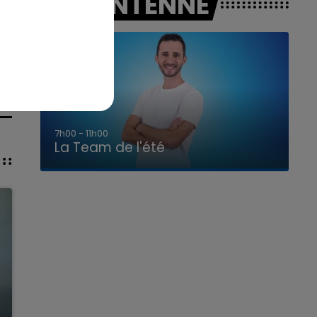
A L'ANTENNE
7h00 - 11h00
La Team de l'été