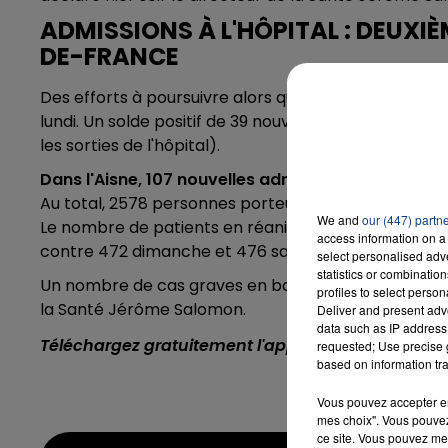
ADMISSIONS À L'HÔPITAL : DEUXI
DE-FRANCE
Des efforts à poursuivre alors que le nombre de pe
lundi. Un solde positif de 39 nouvelles admissions en 
les sorties de l'hôpital).
Dans l'Aisne, 107 nouvelles admissions liées au co
Au total, 2578 personnes porteuses du coronavirus 
We and
our (447) partn
Le nombre de patients en réanimation dans la régio
access information on a 
contre 472 dimanche et 476 samedi).
select personalised ad
statistics or combinatio
Un nombre de cas graves en baisse au niveau nation
profiles to select person
la Santé Jérôme Salomon.
Deliver and present adv
data such as IP address 
Téléchargez gratuitement l'application Contact F
requested; Use precise g
based on information tra
Vous pouvez accepter en 
mes choix". Vous pouvez
ce site. Vous pouvez met