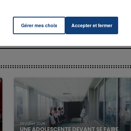
a
RADIO CONTACT
L G
Gérer mes choix
Accepter et fermer
7h00 - 11h00
La Team de l'été
20 juillet 2026
UNE ADOLESCENTE DEVANT SE FAIRE