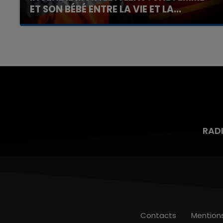
ET SON BÉBÉ ENTRE LA VIE ET LA...
Un homme s'est immolé par le feu après avoir
aspergé sa compagne et leur bébé de trois
mois d'un liquide inflammable.
RAD
Contacts
Mention