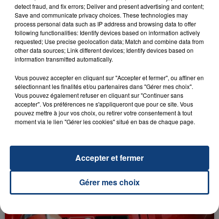
detect fraud, and fix errors; Deliver and present advertising and content;
Téléchargez gratuitement l'application Contact FM
Save and communicate privacy choices. These technologies may
sur
et
process personal data such as IP address and browsing data to offer
following functionalities: Identify devices based on information actively
requested; Use precise geolocation data; Match and combine data from
other data sources; Link different devices; Identify devices based on
information transmitted automatically.
RADIO CONTACT
Vous pouvez accepter en cliquant sur "Accepter et fermer", ou affiner en
sélectionnant les finalités et/ou partenaires dans "Gérer mes choix".
I Just Might
Vous pouvez également refuser en cliquant sur "Continuer sans
BRUNO MARS
accepter". Vos préférences ne s'appliqueront que pour ce site. Vous
pouvez mettre à jour vos choix, ou retirer votre consentement à tout
moment via le lien "Gérer les cookies" situé en bas de chaque page.
Accepter et fermer
Gérer mes choix
FIL D'ACTU