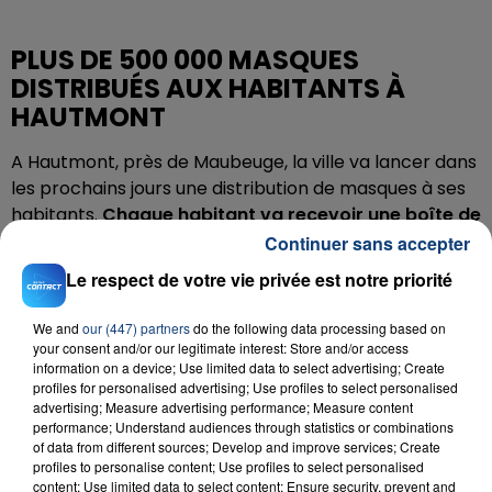
PLUS DE 500 000 MASQUES
DISTRIBUÉS AUX HABITANTS À
HAUTMONT
A Hautmont, près de Maubeuge, la ville va lancer dans
les prochains jours une distribution de masques à ses
habitants.
Chaque habitant va recevoir une boîte de
50 masques chirurgicaux
.
Continuer sans accepter
La livraison se fera à domicile pour les plus de 65 ans à
Le respect de votre vie privée est notre priorité
compter de ce jeudi 5 novembre. Pour les autres (18-
25 ans), il faudra se déplacer dans votre bureau de
We and
our (447) partners
do the following data processing based on
your consent and/or our legitimate interest: Store and/or access
vote habituel
ces dimanche 8 et mercredi 11
information on a device; Use limited data to select advertising; Create
novembre entre 10 heures et 17 heures.
profiles for personalised advertising; Use profiles to select personalised
advertising; Measure advertising performance; Measure content
A noter également que la ville a commandé plus de 3
performance; Understand audiences through statistics or combinations
000 masques en tissus qui seront distribués
of data from different sources; Develop and improve services; Create
profiles to personalise content; Use profiles to select personalised
prochainement dans les écoles de la commune.
content; Use limited data to select content; Ensure security, prevent and