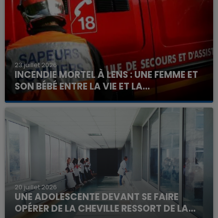
23 juillet 2026
INCENDIE MORTEL À LENS : UNE FEMME ET
SON BÉBÉ ENTRE LA VIE ET LA...
Un homme s'est immolé par le feu après avoir
aspergé sa compagne et leur bébé de trois mois
d'un liquide inflammable.
20 juillet 2026
UNE ADOLESCENTE DEVANT SE FAIRE
OPÉRER DE LA CHEVILLE RESSORT DE LA...