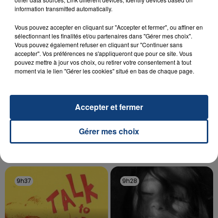
aspergé sa compagne et leur bébé de trois mois
information transmitted automatically.
d'un liquide inflammable.
Vous pouvez accepter en cliquant sur "Accepter et fermer", ou affiner en
sélectionnant les finalités et/ou partenaires dans "Gérer mes choix".
Vous pouvez également refuser en cliquant sur "Continuer sans
accepter". Vos préférences ne s'appliqueront que pour ce site. Vous
pouvez mettre à jour vos choix, ou retirer votre consentement à tout
moment via le lien "Gérer les cookies" situé en bas de chaque page.
20 juillet 2026
UNE ADOLESCENTE DEVANT SE FAIRE
Accepter et fermer
OPÉRER DE LA CHEVILLE RESSORT DE LA...
La famille a porté plainte contre la clinique qui a
Gérer mes choix
reconnu sa responsabilité et présenté ses
excuses.
TITRES DIFFUSÉS
9h37
9h37
9h28
9h28