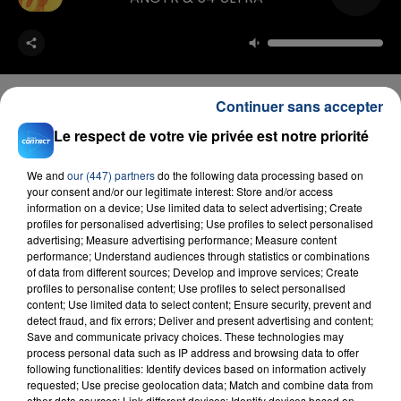
Continuer sans accepter
Le respect de votre vie privée est notre priorité
FIL D'ACTU
We and
our (447) partners
do the following data processing based on
your consent and/or our legitimate interest: Store and/or access
information on a device; Use limited data to select advertising; Create
profiles for personalised advertising; Use profiles to select personalised
advertising; Measure advertising performance; Measure content
performance; Understand audiences through statistics or combinations
of data from different sources; Develop and improve services; Create
profiles to personalise content; Use profiles to select personalised
content; Use limited data to select content; Ensure security, prevent and
detect fraud, and fix errors; Deliver and present advertising and content;
23 juillet 2026
Save and communicate privacy choices. These technologies may
INCENDIE MORTEL À LENS : UNE FEMME ET
process personal data such as IP address and browsing data to offer
following functionalities: Identify devices based on information actively
SON BÉBÉ ENTRE LA VIE ET LA...
requested; Use precise geolocation data; Match and combine data from
Un homme s'est immolé par le feu après avoir
other data sources; Link different devices; Identify devices based on