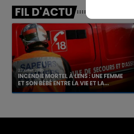
FIL D'ACTU
23 juillet 2026
INCENDIE MORTEL À LENS : UNE FEMME
ET SON BÉBÉ ENTRE LA VIE ET LA...
Un homme s'est immolé par le feu après avoir
aspergé sa compagne et leur bébé de trois
mois d'un liquide inflammable.