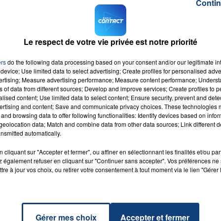
as-de-Calais.
Contin
née défense et citoyenneté (JDC) qui a été instaurée en
ion du service militaire.
Le respect de votre vie privée est notre priorité
ions seront convoqué ultérieurement par le centre du
vice national dans son communiqué.
ers
do the following data processing based on your consent and/or our legitimate int
device; Use limited data to select advertising; Create profiles for personalised adver
M sur
et
vertising; Measure advertising performance; Measure content performance; Unders
ns of data from different sources; Develop and improve services; Create profiles to 
alised content; Use limited data to select content; Ensure security, prevent and detect
ertising and content; Save and communicate privacy choices. These technologies
and browsing data to offer following functionalities: Identify devices based on infor
eolocation data; Match and combine data from other data sources; Link different de
nsmitted automatically.
Hearts
LASS
RADIO CONTACT
cliquant sur "Accepter et fermer", ou affiner en sélectionnant les finalités et/ou pa
S &
 également refuser en cliquant sur "Continuer sans accepter". Vos préférences ne 
EVINE
tre à jour vos choix, ou retirer votre consentement à tout moment via le lien "Gérer 
Gérer mes choix
Accepter et fermer