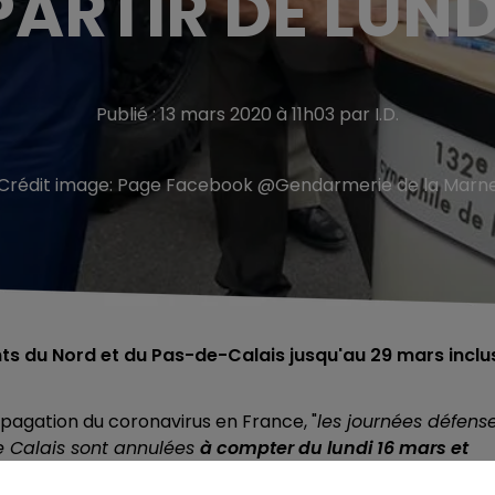
PARTIR DE LUND
Publié : 13 mars 2020 à 11h03 par I.D.
Crédit image:
Page Facebook @Gendarmerie de la Marn
 du Nord et du Pas-de-Calais jusqu'au 29 mars inclu
pagation du coronavirus en France, "
les journées défens
e Calais sont annulées
à compter du lundi 16 mars et
service national de Lille qui a communiqué sur le sujet ce