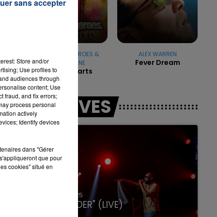
uer sans accepter
7h00 - 11h00
LA TEAM DE L'ÉTÉ
GYM CLASS HEROES &
ALEX WARREN
erest: Store and/or
Fever Dream
ADAM LEVINE
tising; Use profiles to
Stereo Hearts
tand audiences through
personalise content; Use
 fraud, and fix errors;
LES LIVES
 may process personal
mation actively
vices; Identify devices
rtenaires dans "Gérer
s'appliqueront que pour
les cookies" situé en
31 janvier 2025
GIMS "SPIDER" (LIVE)