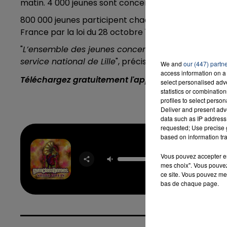
matin. 4 000 jeunes sont concernés dans le Nord-P
800 000 jeunes participent chaque année à
la Jour
France par la loi du 28 octobre 1997 après la suspens
"
L’ensemble des jeunes concernés par ces annulat
service national de Lille
", précise le Centre du ser
We and
our (447) partn
access information on a 
Téléchargez gratuitement l'application Contact F
select personalised ad
statistics or combinatio
profiles to select person
Deliver and present adv
data such as IP address 
requested; Use precise g
based on information tra
Stereo 
GYM C
Vous pouvez accepter en 
HEROE
mes choix". Vous pouvez
ADAM L
ce site. Vous pouvez met
bas de chaque page.