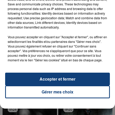
INCENDIE MORTEL À LENS : UNE FEMME ET
Save and communicate privacy choices. These technologies may
SON BÉBÉ ENTRE LA VIE ET LA...
process personal data such as IP address and browsing data to offer
Un homme s'est immolé par le feu après avoir
following functionalities: Identify devices based on information actively
requested; Use precise geolocation data; Match and combine data from
aspergé sa compagne et leur bébé de trois mois
other data sources; Link different devices; Identify devices based on
d'un liquide inflammable.
information transmitted automatically.
Vous pouvez accepter en cliquant sur "Accepter et fermer", ou affiner en
sélectionnant les finalités et/ou partenaires dans "Gérer mes choix".
Vous pouvez également refuser en cliquant sur "Continuer sans
accepter". Vos préférences ne s'appliqueront que pour ce site. Vous
pouvez mettre à jour vos choix, ou retirer votre consentement à tout
20 juillet 2026
moment via le lien "Gérer les cookies" situé en bas de chaque page.
UNE ADOLESCENTE DEVANT SE FAIRE
OPÉRER DE LA CHEVILLE RESSORT DE LA...
La famille a porté plainte contre la clinique qui a
Accepter et fermer
reconnu sa responsabilité et présenté ses
excuses.
Gérer mes choix
TITRES DIFFUSÉS
11h24
11h24
11h20
11h20