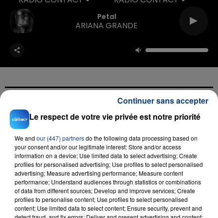
Petal
ARIANA GRANDE
Continuer sans accepter
FIL D'ACTU
Le respect de votre vie privée est notre priorité
We and
our (447) partners
do the following data processing based on
your consent and/or our legitimate interest: Store and/or access
information on a device; Use limited data to select advertising; Create
profiles for personalised advertising; Use profiles to select personalised
advertising; Measure advertising performance; Measure content
performance; Understand audiences through statistics or combinations
of data from different sources; Develop and improve services; Create
profiles to personalise content; Use profiles to select personalised
content; Use limited data to select content; Ensure security, prevent and
23 juillet 2026
detect fraud, and fix errors; Deliver and present advertising and content;