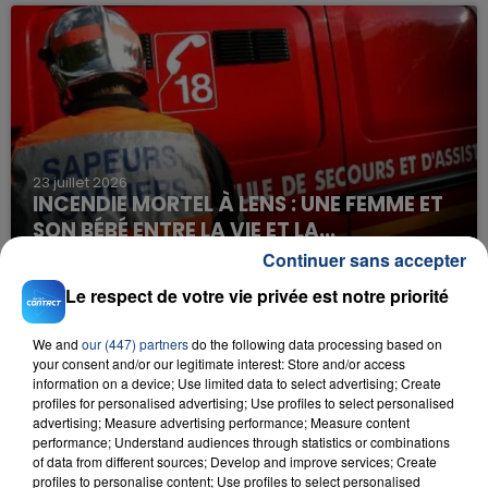
23 juillet 2026
INCENDIE MORTEL À LENS : UNE FEMME ET
SON BÉBÉ ENTRE LA VIE ET LA...
Un homme s'est immolé par le feu après avoir
Continuer sans accepter
aspergé sa compagne et leur bébé de trois mois
Le respect de votre vie privée est notre priorité
d'un liquide inflammable.
We and
our (447) partners
do the following data processing based on
your consent and/or our legitimate interest: Store and/or access
information on a device; Use limited data to select advertising; Create
profiles for personalised advertising; Use profiles to select personalised
advertising; Measure advertising performance; Measure content
performance; Understand audiences through statistics or combinations
20 juillet 2026
of data from different sources; Develop and improve services; Create
UNE ADOLESCENTE DEVANT SE FAIRE
profiles to personalise content; Use profiles to select personalised