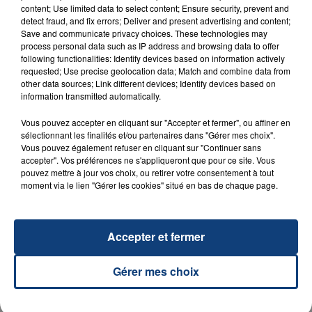
OPÉRER DE LA CHEVILLE RESSORT DE LA...
content; Use limited data to select content; Ensure security, prevent and
detect fraud, and fix errors; Deliver and present advertising and content;
La famille a porté plainte contre la clinique qui a
Save and communicate privacy choices. These technologies may
reconnu sa responsabilité et présenté ses
process personal data such as IP address and browsing data to offer
following functionalities: Identify devices based on information actively
excuses.
TITRES DIFFUSÉS
requested; Use precise geolocation data; Match and combine data from
other data sources; Link different devices; Identify devices based on
information transmitted automatically.
6h37
6h37
6h34
6h34
Vous pouvez accepter en cliquant sur "Accepter et fermer", ou affiner en
sélectionnant les finalités et/ou partenaires dans "Gérer mes choix".
Vous pouvez également refuser en cliquant sur "Continuer sans
accepter". Vos préférences ne s'appliqueront que pour ce site. Vous
pouvez mettre à jour vos choix, ou retirer votre consentement à tout
moment via le lien "Gérer les cookies" situé en bas de chaque page.
Accepter et fermer
YOUSSOUPHA FEAT. AYNA
TEDDY SWIMS
On Se Connait
Mr Know It All
Gérer mes choix