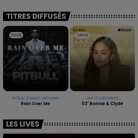
reconnu sa responsabilité et présenté ses
excuses.
TITRES DIFFUSÉS
23h35
23h35
23h32
23h32
PITBULL & MARC ANTHONY
JAY-Z & BEYONCE
Rain Over Me
03' Bonnie & Clyde
LES LIVES