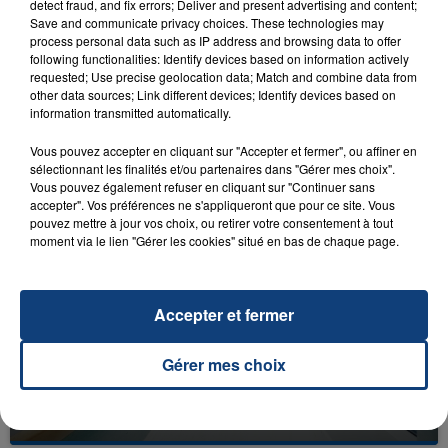
detect fraud, and fix errors; Deliver and present advertising and content;
Save and communicate privacy choices. These technologies may
process personal data such as IP address and browsing data to offer
following functionalities: Identify devices based on information actively
requested; Use precise geolocation data; Match and combine data from
other data sources; Link different devices; Identify devices based on
information transmitted automatically.
23 juillet 2026
INCENDIE MORTEL À LENS : UNE FEMME ET
Vous pouvez accepter en cliquant sur "Accepter et fermer", ou affiner en
SON BÉBÉ ENTRE LA VIE ET LA...
sélectionnant les finalités et/ou partenaires dans "Gérer mes choix".
Un homme s'est immolé par le feu après avoir
Vous pouvez également refuser en cliquant sur "Continuer sans
accepter". Vos préférences ne s'appliqueront que pour ce site. Vous
aspergé sa compagne et leur bébé de trois mois
pouvez mettre à jour vos choix, ou retirer votre consentement à tout
d'un liquide inflammable.
moment via le lien "Gérer les cookies" situé en bas de chaque page.
Accepter et fermer
Gérer mes choix
20 juillet 2026
UNE ADOLESCENTE DEVANT SE FAIRE
OPÉRER DE LA CHEVILLE RESSORT DE LA...
La famille a porté plainte contre la clinique qui a