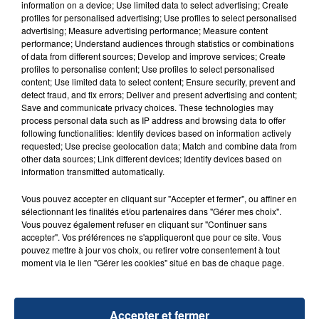
information on a device; Use limited data to select advertising; Create
aspergé sa compagne et leur bébé de trois mois
profiles for personalised advertising; Use profiles to select personalised
d'un liquide inflammable.
advertising; Measure advertising performance; Measure content
performance; Understand audiences through statistics or combinations
of data from different sources; Develop and improve services; Create
profiles to personalise content; Use profiles to select personalised
content; Use limited data to select content; Ensure security, prevent and
detect fraud, and fix errors; Deliver and present advertising and content;
Save and communicate privacy choices. These technologies may
process personal data such as IP address and browsing data to offer
20 juillet 2026
following functionalities: Identify devices based on information actively
UNE ADOLESCENTE DEVANT SE FAIRE
requested; Use precise geolocation data; Match and combine data from
OPÉRER DE LA CHEVILLE RESSORT DE LA...
other data sources; Link different devices; Identify devices based on
information transmitted automatically.
La famille a porté plainte contre la clinique qui a
reconnu sa responsabilité et présenté ses
Vous pouvez accepter en cliquant sur "Accepter et fermer", ou affiner en
excuses.
sélectionnant les finalités et/ou partenaires dans "Gérer mes choix".
TITRES DIFFUSÉS
Vous pouvez également refuser en cliquant sur "Continuer sans
accepter". Vos préférences ne s'appliqueront que pour ce site. Vous
pouvez mettre à jour vos choix, ou retirer votre consentement à tout
moment via le lien "Gérer les cookies" situé en bas de chaque page.
16h31
16h31
16h29
16h29
Accepter et fermer