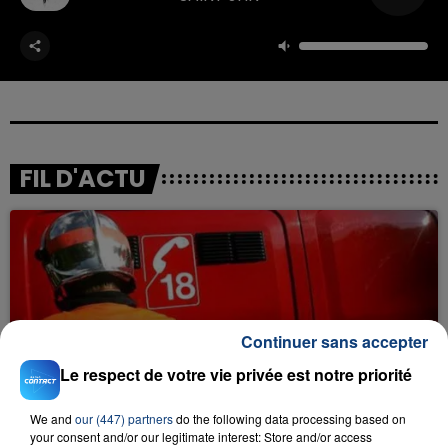
FIL D'ACTU
Continuer sans accepter
Le respect de votre vie privée est notre priorité
23 juillet 2026
INCENDIE MORTEL À LENS : UNE FEMME ET
SON BÉBÉ ENTRE LA VIE ET LA...
We and
our (447) partners
do the following data processing based on
your consent and/or our legitimate interest: Store and/or access
Un homme s'est immolé par le feu après avoir