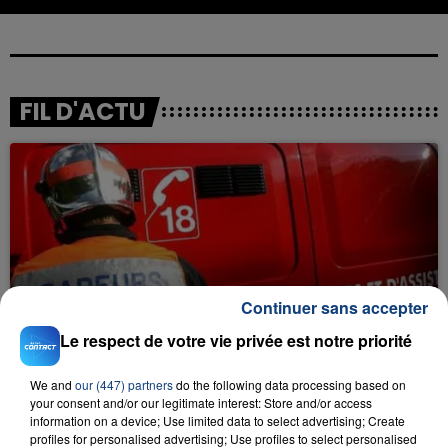
FIL D'ACTU
Continuer sans accepter
23 juillet 2026
INCENDIE MORTEL À LENS : UNE FEMME ET
Le respect de votre vie privée est notre priorité
SON BÉBÉ ENTRE LA VIE ET LA...
Un homme s'est immolé par le feu après avoir
We and
our (447) partners
do the following data processing based on
aspergé sa compagne et leur bébé de trois mois
your consent and/or our legitimate interest: Store and/or access
d'un liquide inflammable.
information on a device; Use limited data to select advertising; Create
profiles for personalised advertising; Use profiles to select personalised