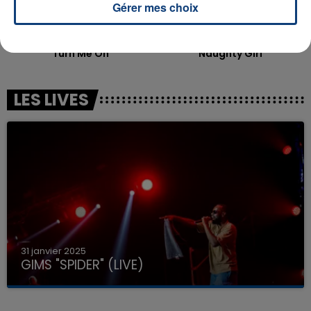
Gérer mes choix
KEVIN LYTTLE
BEYONCE
Turn Me On
Naughty Girl
LES LIVES
31 janvier 2025
GIMS "SPIDER" (LIVE)