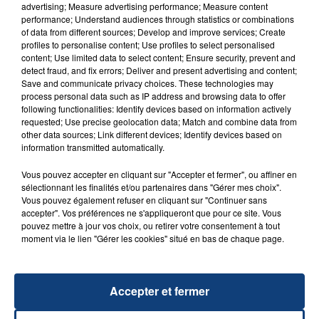
advertising; Measure advertising performance; Measure content
performance; Understand audiences through statistics or combinations
of data from different sources; Develop and improve services; Create
profiles to personalise content; Use profiles to select personalised
content; Use limited data to select content; Ensure security, prevent and
detect fraud, and fix errors; Deliver and present advertising and content;
20 juillet 2026
Save and communicate privacy choices. These technologies may
UNE ADOLESCENTE DEVANT SE FAIRE
process personal data such as IP address and browsing data to offer
OPÉRER DE LA CHEVILLE RESSORT DE LA...
following functionalities: Identify devices based on information actively
requested; Use precise geolocation data; Match and combine data from
La famille a porté plainte contre la clinique qui a
other data sources; Link different devices; Identify devices based on
reconnu sa responsabilité et présenté ses
information transmitted automatically.
excuses.
TITRES DIFFUSÉS
Vous pouvez accepter en cliquant sur "Accepter et fermer", ou affiner en
sélectionnant les finalités et/ou partenaires dans "Gérer mes choix".
Vous pouvez également refuser en cliquant sur "Continuer sans
accepter". Vos préférences ne s'appliqueront que pour ce site. Vous
21h19
21h19
21h16
21h16
pouvez mettre à jour vos choix, ou retirer votre consentement à tout
moment via le lien "Gérer les cookies" situé en bas de chaque page.
Accepter et fermer