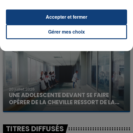
23 juillet 2026
Accepter et fermer
INCENDIE MORTEL À LENS : UNE FEMME ET
SON BÉBÉ ENTRE LA VIE ET LA...
Gérer mes choix
Un homme s'est immolé par le feu après avoir
aspergé sa compagne et leur bébé de trois mois
d'un liquide inflammable.
20 juillet 2026
UNE ADOLESCENTE DEVANT SE FAIRE
OPÉRER DE LA CHEVILLE RESSORT DE LA...
La famille a porté plainte contre la clinique qui a
reconnu sa responsabilité et présenté ses
excuses.
TITRES DIFFUSÉS