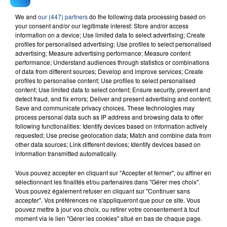
We and
our (447) partners
do the following data processing based on
your consent and/or our legitimate interest: Store and/or access
RADIO CONTACT
information on a device; Use limited data to select advertising; Create
profiles for personalised advertising; Use profiles to select personalised
I Just Might
advertising; Measure advertising performance; Measure content
BRUNO MARS
performance; Understand audiences through statistics or combinations
of data from different sources; Develop and improve services; Create
profiles to personalise content; Use profiles to select personalised
content; Use limited data to select content; Ensure security, prevent and
detect fraud, and fix errors; Deliver and present advertising and content;
Save and communicate privacy choices. These technologies may
process personal data such as IP address and browsing data to offer
following functionalities: Identify devices based on information actively
requested; Use precise geolocation data; Match and combine data from
other data sources; Link different devices; Identify devices based on
FIL D'ACTU
information transmitted automatically.
Vous pouvez accepter en cliquant sur "Accepter et fermer", ou affiner en
sélectionnant les finalités et/ou partenaires dans "Gérer mes choix".
Vous pouvez également refuser en cliquant sur "Continuer sans
accepter". Vos préférences ne s'appliqueront que pour ce site. Vous
pouvez mettre à jour vos choix, ou retirer votre consentement à tout
moment via le lien "Gérer les cookies" situé en bas de chaque page.