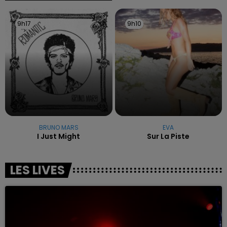
9h17
9h17
9h10
9h10
BRUNO MARS
EVA
I Just Might
Sur La Piste
LES LIVES