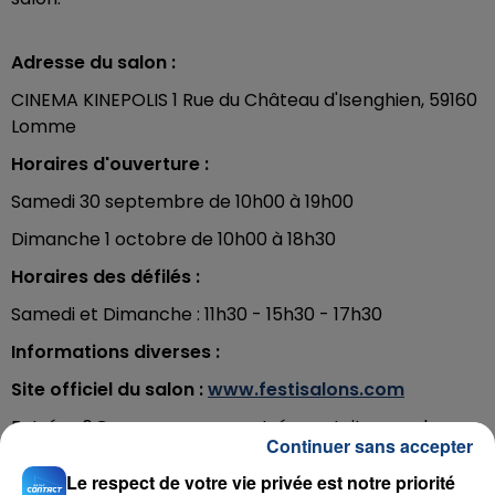
Adresse du salon :
CINEMA KINEPOLIS 1 Rue du Château d'Isenghien, 59160
Lomme
Horaires d'ouverture :
Samedi 30 septembre de 10h00 à 19h00
Dimanche 1 octobre de 10h00 à 18h30
Horaires des défilés :
Samedi et Dimanche : 11h30 - 15h30 - 17h30
Informations diverses :
Site officiel du salon :
www.festisalons.com
Entrée : 6€ par personne, entrée gratuite pour les
Continuer sans accepter
moins de 16 ans accompagnés de leurs parents
Le respect de votre vie privée est notre priorité