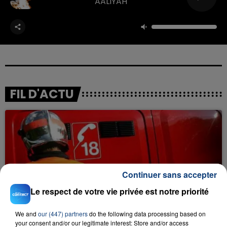
AALIYAH
FIL D'ACTU
Continuer sans accepter
Le respect de votre vie privée est notre priorité
23 juillet 2026
INCENDIE MORTEL À LENS : UNE FEMME ET
SON BÉBÉ ENTRE LA VIE ET LA...
We and
our (447) partners
do the following data processing based on
your consent and/or our legitimate interest: Store and/or access