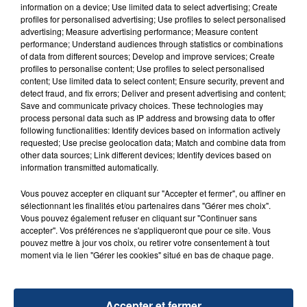
Un homme s'est immolé par le feu après avoir
information on a device; Use limited data to select advertising; Create
aspergé sa compagne et leur bébé de trois mois
profiles for personalised advertising; Use profiles to select personalised
advertising; Measure advertising performance; Measure content
d'un liquide inflammable.
performance; Understand audiences through statistics or combinations
of data from different sources; Develop and improve services; Create
profiles to personalise content; Use profiles to select personalised
content; Use limited data to select content; Ensure security, prevent and
detect fraud, and fix errors; Deliver and present advertising and content;
Save and communicate privacy choices. These technologies may
process personal data such as IP address and browsing data to offer
20 juillet 2026
following functionalities: Identify devices based on information actively
UNE ADOLESCENTE DEVANT SE FAIRE
requested; Use precise geolocation data; Match and combine data from
OPÉRER DE LA CHEVILLE RESSORT DE LA...
other data sources; Link different devices; Identify devices based on
information transmitted automatically.
La famille a porté plainte contre la clinique qui a
reconnu sa responsabilité et présenté ses
Vous pouvez accepter en cliquant sur "Accepter et fermer", ou affiner en
excuses.
sélectionnant les finalités et/ou partenaires dans "Gérer mes choix".
TITRES DIFFUSÉS
Vous pouvez également refuser en cliquant sur "Continuer sans
accepter". Vos préférences ne s'appliqueront que pour ce site. Vous
pouvez mettre à jour vos choix, ou retirer votre consentement à tout
moment via le lien "Gérer les cookies" situé en bas de chaque page.
21h55
21h55
21h52
21h52
Accepter et fermer