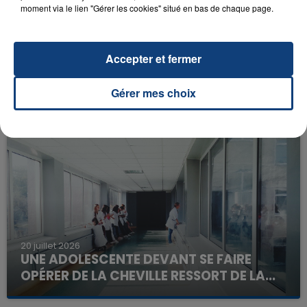
moment via le lien "Gérer les cookies" situé en bas de chaque page.
Accepter et fermer
23 juillet 2026
INCENDIE MORTEL À LENS : UNE FEMME ET
Gérer mes choix
SON BÉBÉ ENTRE LA VIE ET LA...
Un homme s'est immolé par le feu après avoir
aspergé sa compagne et leur bébé de trois mois
d'un liquide inflammable.
20 juillet 2026
UNE ADOLESCENTE DEVANT SE FAIRE
OPÉRER DE LA CHEVILLE RESSORT DE LA...
La famille a porté plainte contre la clinique qui a