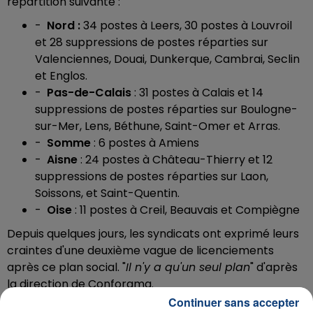
répartition suivante :
-
Nord :
34 postes à Leers, 30 postes à Louvroil
et
28 suppressions de postes réparties sur
Valenciennes, Douai, Dunkerque, Cambrai, Seclin
et Englos.
-
Pas-de-Calais
: 31 postes à Calais et 14
suppressions de postes réparties sur Boulogne-
sur-Mer, Lens, Béthune, Saint-Omer et Arras.
-
Somme
: 6 postes à Amiens
-
Aisne
: 24 postes à Château-Thierry et
12
suppressions de postes réparties sur Laon,
Soissons, et Saint-Quentin.
-
Oise
: 11 postes à Creil, Beauvais et Compiègne
Depuis quelques jours, les syndicats ont exprimé leurs
craintes d'une deuxième vague de licenciements
après ce plan social. "
Il n'y a qu'un seul plan
" d'après
la direction de Conforama.
Continuer sans accepter
Téléchargez gratuitement l'application Contact FM