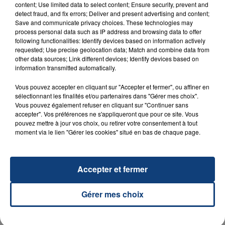
content; Use limited data to select content; Ensure security, prevent and
detect fraud, and fix errors; Deliver and present advertising and content;
Save and communicate privacy choices. These technologies may
process personal data such as IP address and browsing data to offer
following functionalities: Identify devices based on information actively
requested; Use precise geolocation data; Match and combine data from
other data sources; Link different devices; Identify devices based on
information transmitted automatically.
23 juillet 2026
Vous pouvez accepter en cliquant sur "Accepter et fermer", ou affiner en
INCENDIE MORTEL À LENS : UNE FEMME ET
sélectionnant les finalités et/ou partenaires dans "Gérer mes choix".
SON BÉBÉ ENTRE LA VIE ET LA...
Vous pouvez également refuser en cliquant sur "Continuer sans
accepter". Vos préférences ne s'appliqueront que pour ce site. Vous
Un homme s'est immolé par le feu après avoir
pouvez mettre à jour vos choix, ou retirer votre consentement à tout
aspergé sa compagne et leur bébé de trois mois
moment via le lien "Gérer les cookies" situé en bas de chaque page.
d'un liquide inflammable.
Accepter et fermer
Gérer mes choix
20 juillet 2026
UNE ADOLESCENTE DEVANT SE FAIRE