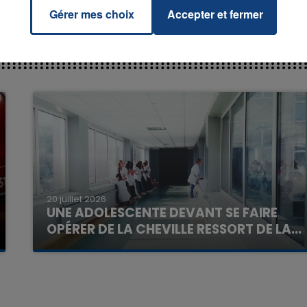
Gérer mes choix
Accepter et fermer
20 juillet 2026
UNE ADOLESCENTE DEVANT SE FAIRE
OPÉRER DE LA CHEVILLE RESSORT DE LA...
La famille a porté plainte contre la clinique qui a
reconnu sa responsabilité et présenté ses
excuses.