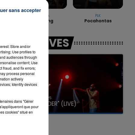
uer sans accepter
DUA LIPA
PLK
Levitating
Pocahontas
LES LIVES
erest: Store and/or
tising; Use profiles to
tand audiences through
personalise content; Use
 fraud, and fix errors;
 may process personal
mation actively
vices; Identify devices
31 janvier 2025
rtenaires dans "Gérer
GIMS "SPIDER" (LIVE)
s'appliqueront que pour
les cookies" situé en