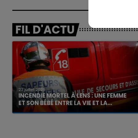
FIL D'ACTU
23 juillet 2026
INCENDIE MORTEL À LENS : UNE FEMME
ET SON BÉBÉ ENTRE LA VIE ET LA...
Un homme s'est immolé par le feu après avoir
aspergé sa compagne et leur bébé de trois
mois d'un liquide inflammable.