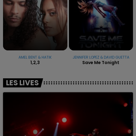
AMEL BENT & HATIK
JENNIFER LOPEZ & DAVID GUETTA
1,2,3
Save Me Tonight
LES LIVES