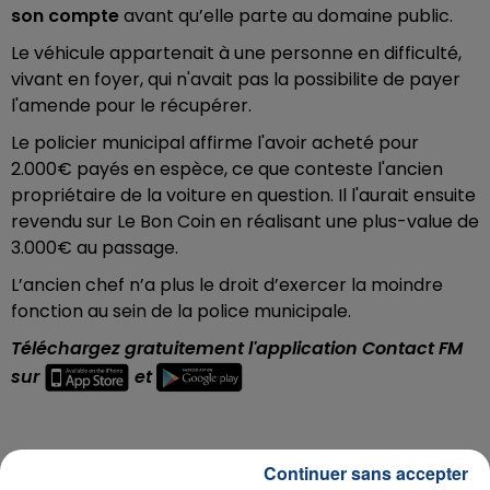
son compte
avant qu’elle parte au domaine public.
Le véhicule appartenait à une personne en difficulté,
vivant en foyer, qui n'avait pas la possibilite de payer
l'amende pour le récupérer.
Le policier municipal affirme l'avoir acheté pour
2.000€ payés en espèce, ce que conteste l'ancien
propriétaire de la voiture en question. Il l'aurait ensuite
revendu sur Le Bon Coin en réalisant une plus-value de
3.000€ au passage.
L’ancien chef n’a plus le droit d’exercer la moindre
fonction au sein de la police municipale.
Téléchargez gratuitement l'application Contact FM
sur
et
Continuer sans accepter