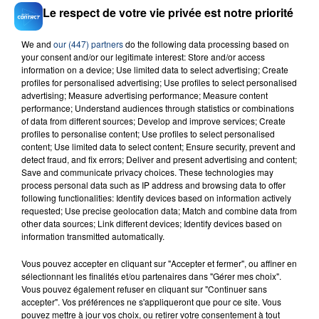
RADIO CONTACT
Le respect de votre vie privée est notre priorité
1,2,3
AMEL BENT & HATIK
We and
our (447) partners
do the following data processing based on
your consent and/or our legitimate interest: Store and/or access
information on a device; Use limited data to select advertising; Create
profiles for personalised advertising; Use profiles to select personalised
advertising; Measure advertising performance; Measure content
performance; Understand audiences through statistics or combinations
of data from different sources; Develop and improve services; Create
profiles to personalise content; Use profiles to select personalised
content; Use limited data to select content; Ensure security, prevent and
detect fraud, and fix errors; Deliver and present advertising and content;
FIL D'ACTU
Save and communicate privacy choices. These technologies may
process personal data such as IP address and browsing data to offer
following functionalities: Identify devices based on information actively
requested; Use precise geolocation data; Match and combine data from
other data sources; Link different devices; Identify devices based on
information transmitted automatically.
Vous pouvez accepter en cliquant sur "Accepter et fermer", ou affiner en
sélectionnant les finalités et/ou partenaires dans "Gérer mes choix".
Vous pouvez également refuser en cliquant sur "Continuer sans
accepter". Vos préférences ne s'appliqueront que pour ce site. Vous
23 juillet 2026
pouvez mettre à jour vos choix, ou retirer votre consentement à tout