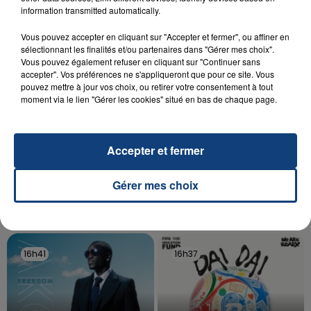
aspergé sa compagne et leur bébé de trois mois
information transmitted automatically.
d'un liquide inflammable.
Vous pouvez accepter en cliquant sur "Accepter et fermer", ou affiner en
sélectionnant les finalités et/ou partenaires dans "Gérer mes choix".
Vous pouvez également refuser en cliquant sur "Continuer sans
accepter". Vos préférences ne s'appliqueront que pour ce site. Vous
pouvez mettre à jour vos choix, ou retirer votre consentement à tout
moment via le lien "Gérer les cookies" situé en bas de chaque page.
20 juillet 2026
UNE ADOLESCENTE DEVANT SE FAIRE
OPÉRER DE LA CHEVILLE RESSORT DE LA...
Accepter et fermer
La famille a porté plainte contre la clinique qui a
reconnu sa responsabilité et présenté ses
Gérer mes choix
excuses.
TITRES DIFFUSÉS
16h41
16h41
16h37
16h37