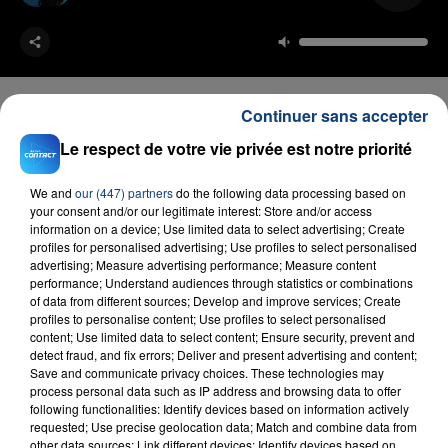
Continuer sans accepter
Le respect de votre vie privée est notre priorité
FIL D'ACTU
We and
our (447) partners
do the following data processing based on
your consent and/or our legitimate interest: Store and/or access
information on a device; Use limited data to select advertising; Create
profiles for personalised advertising; Use profiles to select personalised
advertising; Measure advertising performance; Measure content
performance; Understand audiences through statistics or combinations
of data from different sources; Develop and improve services; Create
profiles to personalise content; Use profiles to select personalised
content; Use limited data to select content; Ensure security, prevent and
detect fraud, and fix errors; Deliver and present advertising and content;
23 juillet 2026
Save and communicate privacy choices. These technologies may
INCENDIE MORTEL À LENS : UNE FEMME ET
process personal data such as IP address and browsing data to offer
SON BÉBÉ ENTRE LA VIE ET LA...
following functionalities: Identify devices based on information actively
requested; Use precise geolocation data; Match and combine data from
Un homme s'est immolé par le feu après avoir
other data sources; Link different devices; Identify devices based on