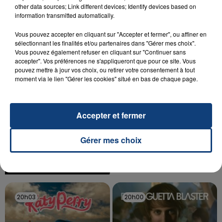
other data sources; Link different devices; Identify devices based on
Un homme s'est immolé par le feu après avoir
information transmitted automatically.
aspergé sa compagne et leur bébé de trois mois
d'un liquide inflammable.
Vous pouvez accepter en cliquant sur "Accepter et fermer", ou affiner en
sélectionnant les finalités et/ou partenaires dans "Gérer mes choix".
Vous pouvez également refuser en cliquant sur "Continuer sans
accepter". Vos préférences ne s'appliqueront que pour ce site. Vous
pouvez mettre à jour vos choix, ou retirer votre consentement à tout
moment via le lien "Gérer les cookies" situé en bas de chaque page.
20 juillet 2026
UNE ADOLESCENTE DEVANT SE FAIRE
Accepter et fermer
OPÉRER DE LA CHEVILLE RESSORT DE LA...
La famille a porté plainte contre la clinique qui a
Gérer mes choix
reconnu sa responsabilité et présenté ses
excuses.
TITRES DIFFUSÉS
20h03
20h03
20h00
20h00