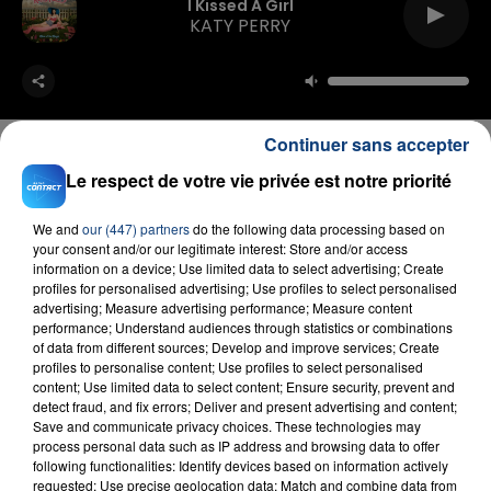
I Kissed A Girl
KATY PERRY
Continuer sans accepter
Le respect de votre vie privée est notre priorité
FIL D'ACTU
We and
our (447) partners
do the following data processing based on
your consent and/or our legitimate interest: Store and/or access
information on a device; Use limited data to select advertising; Create
profiles for personalised advertising; Use profiles to select personalised
advertising; Measure advertising performance; Measure content
performance; Understand audiences through statistics or combinations
of data from different sources; Develop and improve services; Create
profiles to personalise content; Use profiles to select personalised
content; Use limited data to select content; Ensure security, prevent and
detect fraud, and fix errors; Deliver and present advertising and content;
Save and communicate privacy choices. These technologies may
23 juillet 2026
process personal data such as IP address and browsing data to offer
INCENDIE MORTEL À LENS : UNE FEMME ET
following functionalities: Identify devices based on information actively
SON BÉBÉ ENTRE LA VIE ET LA...
requested; Use precise geolocation data; Match and combine data from