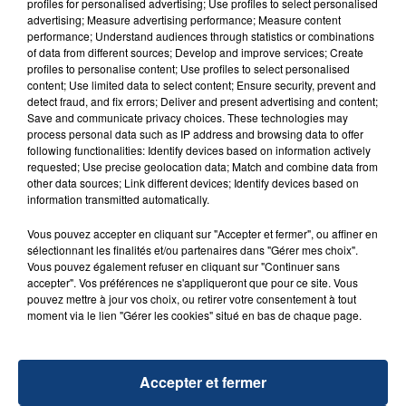
d'un liquide inflammable.
profiles for personalised advertising; Use profiles to select personalised
advertising; Measure advertising performance; Measure content
performance; Understand audiences through statistics or combinations
of data from different sources; Develop and improve services; Create
profiles to personalise content; Use profiles to select personalised
content; Use limited data to select content; Ensure security, prevent and
detect fraud, and fix errors; Deliver and present advertising and content;
Save and communicate privacy choices. These technologies may
20 juillet 2026
process personal data such as IP address and browsing data to offer
UNE ADOLESCENTE DEVANT SE FAIRE
following functionalities: Identify devices based on information actively
OPÉRER DE LA CHEVILLE RESSORT DE LA...
requested; Use precise geolocation data; Match and combine data from
La famille a porté plainte contre la clinique qui a
other data sources; Link different devices; Identify devices based on
information transmitted automatically.
reconnu sa responsabilité et présenté ses
excuses.
Vous pouvez accepter en cliquant sur "Accepter et fermer", ou affiner en
TITRES DIFFUSÉS
sélectionnant les finalités et/ou partenaires dans "Gérer mes choix".
Vous pouvez également refuser en cliquant sur "Continuer sans
accepter". Vos préférences ne s'appliqueront que pour ce site. Vous
20h27
20h27
20h24
20h24
pouvez mettre à jour vos choix, ou retirer votre consentement à tout
moment via le lien "Gérer les cookies" situé en bas de chaque page.
Accepter et fermer