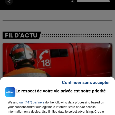
FIL D'ACTU
Continuer sans accepter
23 juillet 2026
INCENDIE MORTEL À LENS : UNE FEMME ET
Le respect de votre vie privée est notre priorité
SON BÉBÉ ENTRE LA VIE ET LA...
We and
our (447) partners
do the following data processing based on
Un homme s'est immolé par le feu après avoir
your consent and/or our legitimate interest: Store and/or access
aspergé sa compagne et leur bébé de trois mois
information on a device; Use limited data to select advertising; Create