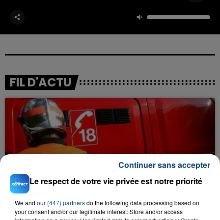
FIL D'ACTU
Continuer sans accepter
23 juillet 2026
Le respect de votre vie privée est notre priorité
INCENDIE MORTEL À LENS : UNE FEMME ET
SON BÉBÉ ENTRE LA VIE ET LA...
We and
our (447) partners
do the following data processing based on
Un homme s'est immolé par le feu après avoir
your consent and/or our legitimate interest: Store and/or access