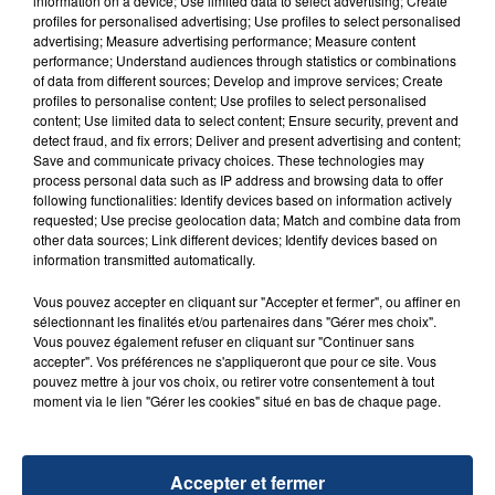
information on a device; Use limited data to select advertising; Create
aspergé sa compagne et leur bébé de trois mois
profiles for personalised advertising; Use profiles to select personalised
d'un liquide inflammable.
advertising; Measure advertising performance; Measure content
performance; Understand audiences through statistics or combinations
of data from different sources; Develop and improve services; Create
profiles to personalise content; Use profiles to select personalised
content; Use limited data to select content; Ensure security, prevent and
detect fraud, and fix errors; Deliver and present advertising and content;
Save and communicate privacy choices. These technologies may
process personal data such as IP address and browsing data to offer
20 juillet 2026
UNE ADOLESCENTE DEVANT SE FAIRE
following functionalities: Identify devices based on information actively
requested; Use precise geolocation data; Match and combine data from
OPÉRER DE LA CHEVILLE RESSORT DE LA...
other data sources; Link different devices; Identify devices based on
La famille a porté plainte contre la clinique qui a
information transmitted automatically.
reconnu sa responsabilité et présenté ses
Vous pouvez accepter en cliquant sur "Accepter et fermer", ou affiner en
excuses.
TITRES DIFFUSÉS
sélectionnant les finalités et/ou partenaires dans "Gérer mes choix".
Vous pouvez également refuser en cliquant sur "Continuer sans
accepter". Vos préférences ne s'appliqueront que pour ce site. Vous
pouvez mettre à jour vos choix, ou retirer votre consentement à tout
5h42
5h42
5h38
5h38
moment via le lien "Gérer les cookies" situé en bas de chaque page.
Accepter et fermer