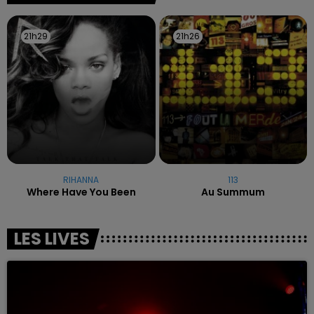
21h29
21h29
21h26
21h26
RIHANNA
113
Where Have You Been
Au Summum
LES LIVES