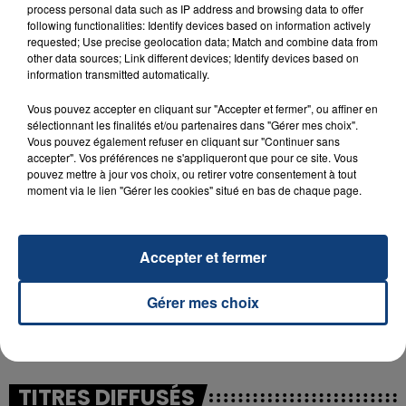
process personal data such as IP address and browsing data to offer
following functionalities: Identify devices based on information actively
requested; Use precise geolocation data; Match and combine data from
23 juillet 2026
other data sources; Link different devices; Identify devices based on
INCENDIE MORTEL À LENS : UNE FEMME ET
information transmitted automatically.
SON BÉBÉ ENTRE LA VIE ET LA...
Vous pouvez accepter en cliquant sur "Accepter et fermer", ou affiner en
Un homme s'est immolé par le feu après avoir
sélectionnant les finalités et/ou partenaires dans "Gérer mes choix".
aspergé sa compagne et leur bébé de trois mois
Vous pouvez également refuser en cliquant sur "Continuer sans
d'un liquide inflammable.
accepter". Vos préférences ne s'appliqueront que pour ce site. Vous
pouvez mettre à jour vos choix, ou retirer votre consentement à tout
moment via le lien "Gérer les cookies" situé en bas de chaque page.
Accepter et fermer
20 juillet 2026
UNE ADOLESCENTE DEVANT SE FAIRE
Gérer mes choix
OPÉRER DE LA CHEVILLE RESSORT DE LA...
La famille a porté plainte contre la clinique qui a
reconnu sa responsabilité et présenté ses
excuses.
TITRES DIFFUSÉS