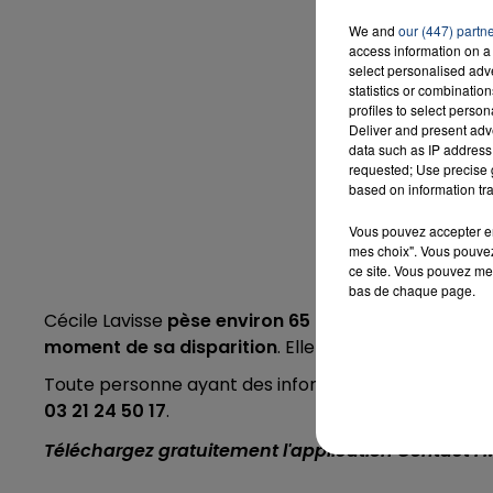
We and
our (447) partn
access information on a 
select personalised ad
statistics or combinatio
profiles to select person
Deliver and present adv
data such as IP address 
requested; Use precise g
based on information tra
Vous pouvez accepter en 
mes choix". Vous pouvez
ce site. Vous pouvez met
bas de chaque page.
Cécile Lavisse
pèse environ 65 kilos, elle mesure 1 
moment de sa disparition
. Elle portait un blouso
Toute personne ayant des informations doit se rapp
03 21 24 50 17
.
Téléchargez gratuitement l'application Contact F