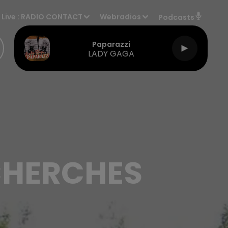
Live :
RADIO CONTACT
Webradios
Podcasts
Paparazzi
LADY GAGA
ECHERCHES
T