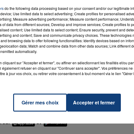
ers
do the following data processing based on your consent and/or our legitimate int
device; Use limited data to select advertising; Create profiles for personalised adver
vertising; Measure advertising performance; Measure content performance; Unders
ns of data from different sources; Develop and improve services; Create profiles to 
alised content; Use limited data to select content; Ensure security, prevent and detect
ertising and content; Save and communicate privacy choices. These technologies
7h00 - 11h00
and browsing data to offer following functionalities: Identify devices based on infor
La Team de l'été
eolocation data; Match and combine data from other data sources; Link different de
nsmitted automatically.
cliquant sur "Accepter et fermer", ou affiner en sélectionnant les finalités et/ou pa
 également refuser en cliquant sur "Continuer sans accepter". Vos préférences ne 
tre à jour vos choix, ou retirer votre consentement à tout moment via le lien "Gérer 
mètre 64. Elle avait les cheveux de couleur brune au
n rouge avec une capuche en fourrure blanche.
Gérer mes choix
Accepter et fermer
rocher au plus vite du
commissariat d'Arras :
M sur
et