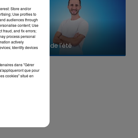
erest: Store and/or
tising; Use profiles to
tand audiences through
personalise content; Use
 fraud, and fix errors;
 may process personal
7h00 - 11h00
mation actively
La Team de l'été
vices; Identify devices
rtenaires dans "Gérer
s'appliqueront que pour
les cookies" situé en