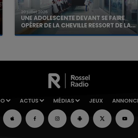
20 juillet 2026
UNE ADOLESCENTE DEVANT SE FAIRE
OPÉRER DE LA CHEVILLE RESSORT DE LA...
La famille a porté plainte contre la clinique qui a
reconnu sa responsabilité et présenté ses
excuses.
IO
ACTUS
MÉDIAS
JEUX
ANNONC