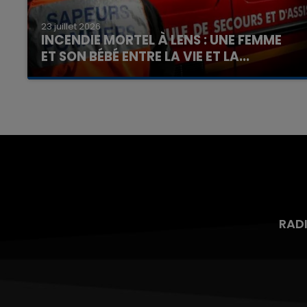
23 juillet 2026
INCENDIE MORTEL À LENS : UNE FEMME
ET SON BÉBÉ ENTRE LA VIE ET LA...
Un homme s'est immolé par le feu après avoir
aspergé sa compagne et leur bébé de trois
mois d'un liquide inflammable.
RAD