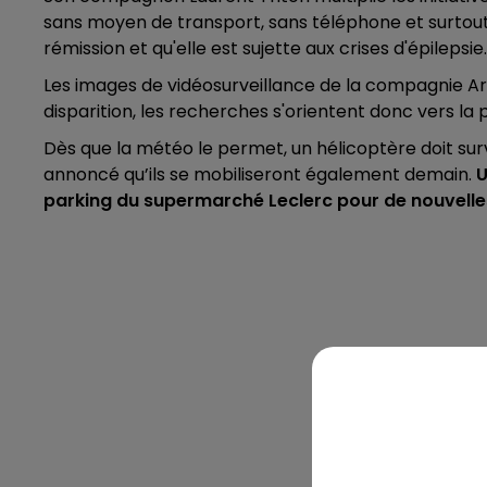
sans moyen de transport, sans téléphone et surtou
rémission et qu'elle est sujette aux crises d'épilepsie.
Les images de vidéosurveillance de la compagnie Art
disparition, les recherches s'orientent donc vers la p
Dès que la météo le permet, un hélicoptère doit surv
annoncé qu’ils se mobiliseront également demain.
U
parking du supermarché Leclerc pour de nouvelle