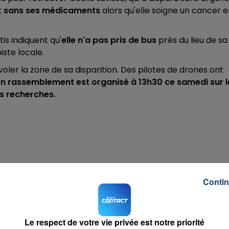
t
sans ses médicaments
alors qu'elle soigne un cancer 
is indiquent qu'
elle n'a pas pris de bus
près du lieu de sa
iste locale.
oler la zone de sa disparition. Des pilotes de drones ont
n rassemblement est organisé à 13h30 ce samedi sur l
s recherches.
Contin
Le respect de votre vie privée est notre priorité