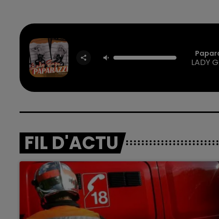
Papar
LADY 
FIL D'ACTU