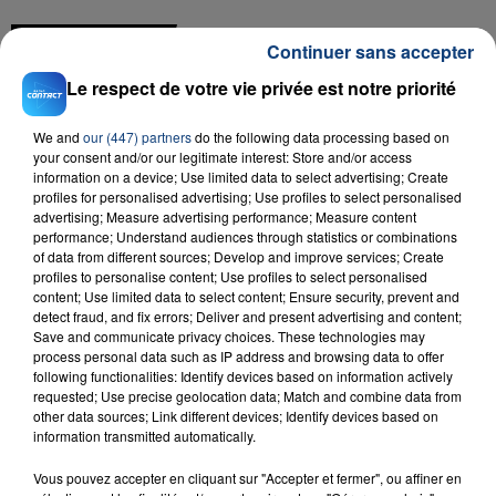
FIL D'ACTU
Continuer sans accepter
Le respect de votre vie privée est notre priorité
We and
our (447) partners
do the following data processing based on
your consent and/or our legitimate interest: Store and/or access
information on a device; Use limited data to select advertising; Create
profiles for personalised advertising; Use profiles to select personalised
advertising; Measure advertising performance; Measure content
performance; Understand audiences through statistics or combinations
23 juillet 2026
of data from different sources; Develop and improve services; Create
INCENDIE MORTEL À LENS : UNE FEMME ET
profiles to personalise content; Use profiles to select personalised
content; Use limited data to select content; Ensure security, prevent and
SON BÉBÉ ENTRE LA VIE ET LA...
detect fraud, and fix errors; Deliver and present advertising and content;
Un homme s'est immolé par le feu après avoir
Save and communicate privacy choices. These technologies may
aspergé sa compagne et leur bébé de trois mois
process personal data such as IP address and browsing data to offer
following functionalities: Identify devices based on information actively
d'un liquide inflammable.
requested; Use precise geolocation data; Match and combine data from
other data sources; Link different devices; Identify devices based on
information transmitted automatically.
Vous pouvez accepter en cliquant sur "Accepter et fermer", ou affiner en