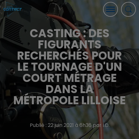
CASTING : DES
FIGURANTS
RECHERCHÉS POUR
LE TOURNAGE D'UN
COURT MÉTRAGE
DANS LA
MÉTROPOLE LILLOISE
Publié : 22 juin 2021 à 6h36 par I.D.