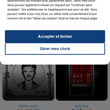
sélectionnant les finalités et/ou partenaires dans "Gérer mes choix".
Vous pouvez également refuser en cliquant sur "Continuer sans
20 juillet 2026
accepter". Vos préférences ne s'appliqueront que pour ce site. Vous
UNE ADOLESCENTE DEVANT SE FAIRE
pouvez mettre à jour vos choix, ou retirer votre consentement à tout
OPÉRER DE LA CHEVILLE RESSORT DE LA...
moment via le lien "Gérer les cookies" situé en bas de chaque page.
La famille a porté plainte contre la clinique qui a
reconnu sa responsabilité et présenté ses
Accepter et fermer
excuses.
TITRES DIFFUSÉS
Gérer mes choix
6h14
6h14
6h09
6h09
BRUNO MARS
SEAN PAUL