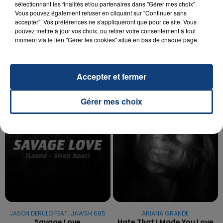
sélectionnant les finalités et/ou partenaires dans "Gérer mes choix".
Vous pouvez également refuser en cliquant sur "Continuer sans
20 juillet 2026
accepter". Vos préférences ne s'appliqueront que pour ce site. Vous
UNE ADOLESCENTE DEVANT SE FAIRE
pouvez mettre à jour vos choix, ou retirer votre consentement à tout
OPÉRER DE LA CHEVILLE RESSORT DE LA...
moment via le lien "Gérer les cookies" situé en bas de chaque page.
La famille a porté plainte contre la clinique qui a
reconnu sa responsabilité et présenté ses
excuses.
Accepter et fermer
TITRES DIFFUSÉS
Gérer mes choix
8h39
8h39
8h36
8h36
JASON DERULO FEAT. JAWSH 685
ARIANA GRANDE
Savage Love
Hate That I Made You Love