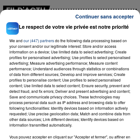
FIL D'ACTU
Continuer sans accepter
Le respect de votre vie privée est notre priorité
We and
our (447) partners
do the following data processing based on
your consent and/or our legitimate interest: Store and/or access
information on a device; Use limited data to select advertising; Create
profiles for personalised advertising; Use profiles to select personalised
advertising; Measure advertising performance; Measure content
performance; Understand audiences through statistics or combinations
23 juillet 2026
of data from different sources; Develop and improve services; Create
INCENDIE MORTEL À LENS : UNE FEMME ET
profiles to personalise content; Use profiles to select personalised
SON BÉBÉ ENTRE LA VIE ET LA...
content; Use limited data to select content; Ensure security, prevent and
detect fraud, and fix errors; Deliver and present advertising and content;
Un homme s'est immolé par le feu après avoir
Save and communicate privacy choices. These technologies may
aspergé sa compagne et leur bébé de trois mois
process personal data such as IP address and browsing data to offer
d'un liquide inflammable.
following functionalities: Identify devices based on information actively
requested; Use precise geolocation data; Match and combine data from
other data sources; Link different devices; Identify devices based on
information transmitted automatically.
Vous pouvez accepter en cliquant sur "Accepter et fermer", ou affiner en