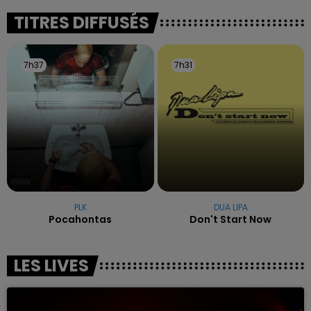
excuses.
TITRES DIFFUSÉS
7h37
7h37
7h31
7h31
PLK
DUA LIPA
Pocahontas
Don't Start Now
LES LIVES