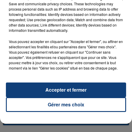
Save and communicate privacy choices. These technologies may
process personal data such as IP address and browsing data to offer
following functionalities: Identify devices based on information actively
requested; Use precise geolocation data; Match and combine data from
other data sources; Link different devices; Identify devices based on
23 juillet 2026
information transmitted automatically.
INCENDIE MORTEL À LENS : UNE FEMME ET
SON BÉBÉ ENTRE LA VIE ET LA...
Vous pouvez accepter en cliquant sur "Accepter et fermer", ou affiner en
sélectionnant les finalités et/ou partenaires dans "Gérer mes choix".
Un homme s'est immolé par le feu après avoir
Vous pouvez également refuser en cliquant sur "Continuer sans
aspergé sa compagne et leur bébé de trois mois
accepter". Vos préférences ne s'appliqueront que pour ce site. Vous
d'un liquide inflammable.
pouvez mettre à jour vos choix, ou retirer votre consentement à tout
moment via le lien "Gérer les cookies" situé en bas de chaque page.
Accepter et fermer
20 juillet 2026
Gérer mes choix
UNE ADOLESCENTE DEVANT SE FAIRE
OPÉRER DE LA CHEVILLE RESSORT DE LA...
La famille a porté plainte contre la clinique qui a
reconnu sa responsabilité et présenté ses