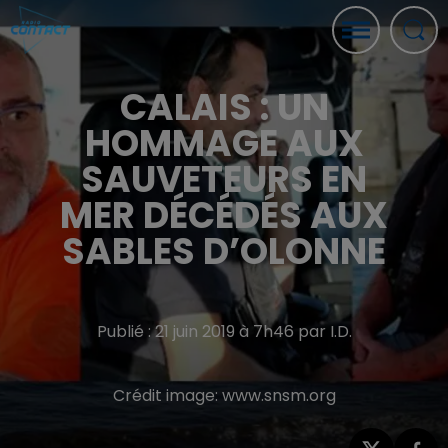
CALAIS : UN
HOMMAGE AUX
SAUVETEURS EN
MER DÉCÉDÉS AUX
SABLES D’OLONNE
Publié : 21 juin 2019 à 7h46 par I.D.
Crédit image:
www.snsm.org