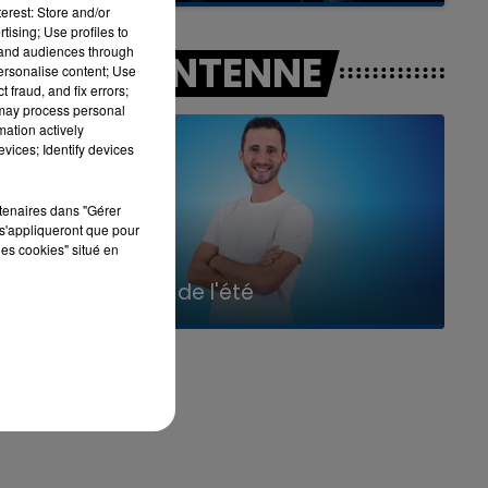
erest: Store and/or
tising; Use profiles to
tand audiences through
A L'ANTENNE
personalise content; Use
 fraud, and fix errors;
 may process personal
mation actively
vices; Identify devices
rtenaires dans "Gérer
s'appliqueront que pour
les cookies" situé en
7h00 - 11h00
La Team de l'été