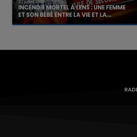
23 juillet 2026
INCENDIE MORTEL À LENS : UNE FEMME
ET SON BÉBÉ ENTRE LA VIE ET LA...
Un homme s'est immolé par le feu après avoir
aspergé sa compagne et leur bébé de trois
mois d'un liquide inflammable.
RAD