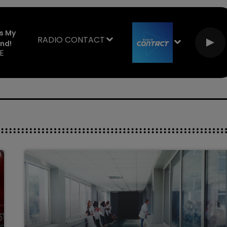
Is My
RADIO CONTACT
nd!
E