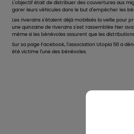
L'objectif était de distribuer des couvertures aux m
garer leurs véhicules dans le but d'empêcher les bé
Les riverains s'étaient déjà mobilisés la veille pour 
une quinzaine de riverains s'est rassemblée hier ava
même si les bénévoles assurent que les distribution
Sur sa page Facebook, l'association
Utopia 56 a dén
été victime l'une des bénévoles.