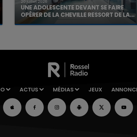
20 juillet 2026
UNE ADOLESCENTE DEVANT SE FAIRE
OPÉRER DE LA CHEVILLE RESSORT DE LA...
La famille a porté plainte contre la clinique qui a
reconnu sa responsabilité et présenté ses
excuses.
IO
ACTUS
MÉDIAS
JEUX
ANNONC