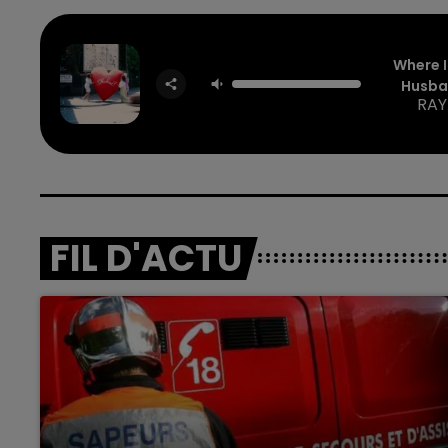
Where 
Husba
RAY
FIL D'ACTU