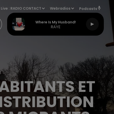
Live :
RADIO CONTACT
Webradios
Podcasts
Where Is My Husband!
RAYE
HABITANTS ET
ISTRIBUTION