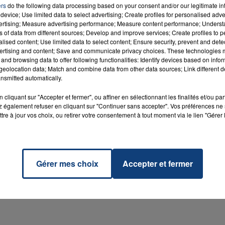
ers
do the following data processing based on your consent and/or our legitimate int
device; Use limited data to select advertising; Create profiles for personalised adver
vertising; Measure advertising performance; Measure content performance; Unders
ns of data from different sources; Develop and improve services; Create profiles to 
alised content; Use limited data to select content; Ensure security, prevent and detect
ertising and content; Save and communicate privacy choices. These technologies
and browsing data to offer following functionalities: Identify devices based on infor
eolocation data; Match and combine data from other data sources; Link different de
nsmitted automatically.
cliquant sur "Accepter et fermer", ou affiner en sélectionnant les finalités et/ou pa
 également refuser en cliquant sur "Continuer sans accepter". Vos préférences ne 
tre à jour vos choix, ou retirer votre consentement à tout moment via le lien "Gérer 
7h00 - 11h00
La Team de l'été
Gérer mes choix
Accepter et fermer
M sur
et