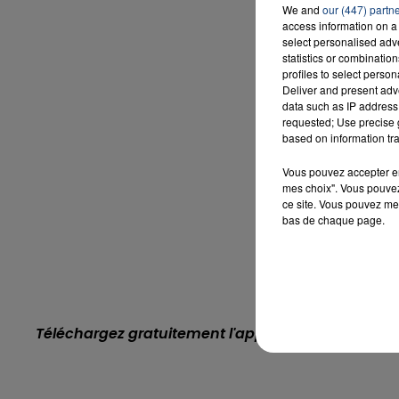
We and
our (447) partn
access information on a 
select personalised ad
statistics or combinatio
profiles to select person
Deliver and present adv
data such as IP address 
requested; Use precise g
based on information tra
Vous pouvez accepter en 
mes choix". Vous pouvez
ce site. Vous pouvez met
bas de chaque page.
Téléchargez gratuitement l'application Contact F