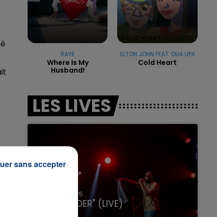
té
7h00 - 11h00
LA TEAM DE L'ÉTÉ
RAYE
ELTON JOHN FEAT. DUA LIPA
Where Is My
Cold Heart
Husband!
it
LES LIVES
uer sans accepter
31 janvier 2025
GIMS "SPIDER" (LIVE)