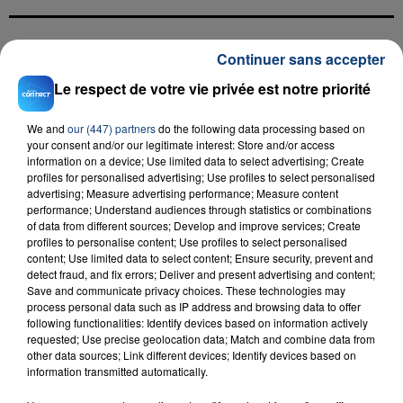
Continuer sans accepter
FIL D'ACTU
Le respect de votre vie privée est notre priorité
We and
our (447) partners
do the following data processing based on
your consent and/or our legitimate interest: Store and/or access
information on a device; Use limited data to select advertising; Create
profiles for personalised advertising; Use profiles to select personalised
advertising; Measure advertising performance; Measure content
performance; Understand audiences through statistics or combinations
of data from different sources; Develop and improve services; Create
23 juillet 2026
profiles to personalise content; Use profiles to select personalised
INCENDIE MORTEL À LENS : UNE FEMME ET
content; Use limited data to select content; Ensure security, prevent and
detect fraud, and fix errors; Deliver and present advertising and content;
SON BÉBÉ ENTRE LA VIE ET LA...
Save and communicate privacy choices. These technologies may
Un homme s'est immolé par le feu après avoir
process personal data such as IP address and browsing data to offer
following functionalities: Identify devices based on information actively
aspergé sa compagne et leur bébé de trois mois
requested; Use precise geolocation data; Match and combine data from
d'un liquide inflammable.
other data sources; Link different devices; Identify devices based on
information transmitted automatically.