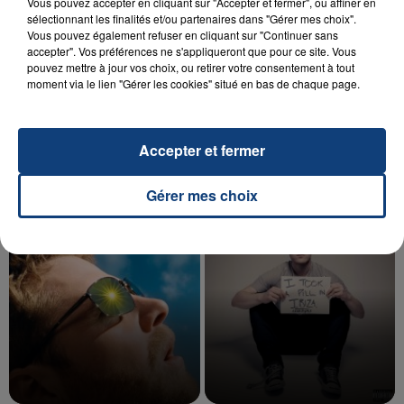
Vous pouvez accepter en cliquant sur "Accepter et fermer", ou affiner en
sélectionnant les finalités et/ou partenaires dans "Gérer mes choix".
Vous pouvez également refuser en cliquant sur "Continuer sans
accepter". Vos préférences ne s'appliqueront que pour ce site. Vous
20 juillet 2026
pouvez mettre à jour vos choix, ou retirer votre consentement à tout
UNE ADOLESCENTE DEVANT SE FAIRE
moment via le lien "Gérer les cookies" situé en bas de chaque page.
OPÉRER DE LA CHEVILLE RESSORT DE LA...
La famille a porté plainte contre la clinique qui a
reconnu sa responsabilité et présenté ses
Accepter et fermer
excuses.
TITRES DIFFUSÉS
Gérer mes choix
12h07
12h07
12h04
12h04