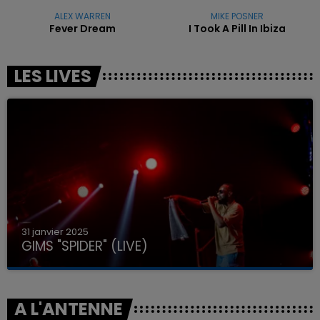
ALEX WARREN
MIKE POSNER
Fever Dream
I Took A Pill In Ibiza
LES LIVES
31 janvier 2025
GIMS "SPIDER" (LIVE)
A L'ANTENNE