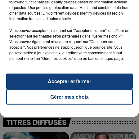
following functionalities: Identify devices based on information actively
23 juillet 2026
requested; Use precise geolocation data; Match and combine data from
INCENDIE MORTEL À LENS : UNE FEMME ET
other data sources; Link different devices; Identify devices based on
SON BÉBÉ ENTRE LA VIE ET LA...
information transmitted automatically.
Un homme s'est immolé par le feu après avoir
Vous pouvez accepter en cliquant sur "Accepter et fermer", ou affiner en
aspergé sa compagne et leur bébé de trois mois
sélectionnant les finalités et/ou partenaires dans "Gérer mes choix".
d'un liquide inflammable.
Vous pouvez également refuser en cliquant sur "Continuer sans
accepter". Vos préférences ne s'appliqueront que pour ce site. Vous
pouvez mettre à jour vos choix, ou retirer votre consentement à tout
moment via le lien "Gérer les cookies" situé en bas de chaque page.
Accepter et fermer
20 juillet 2026
UNE ADOLESCENTE DEVANT SE FAIRE
OPÉRER DE LA CHEVILLE RESSORT DE LA...
Gérer mes choix
La famille a porté plainte contre la clinique qui a
reconnu sa responsabilité et présenté ses
excuses.
TITRES DIFFUSÉS