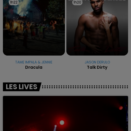
1h22
1h22
1h20
1h20
TAME IMPALA & JENNIE
JASON DERULO
Dracula
Talk Dirty
LES LIVES