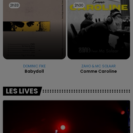
2h33
2h33
2h30
2h30
DOMINIC FIKE
ZAHO & MC SOLAAR
Babydoll
Comme Caroline
LES LIVES