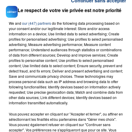
Continuer sans accepter
Le respect de votre vie privée est notre priorité
RADIO CONTACT
Don't Start Now
We and
our (447) partners
do the following data processing based on
DUA LIPA
your consent and/or our legitimate interest: Store and/or access
information on a device; Use limited data to select advertising; Create
profiles for personalised advertising; Use profiles to select personalised
advertising; Measure advertising performance; Measure content
performance; Understand audiences through statistics or combinations
of data from different sources; Develop and improve services; Create
profiles to personalise content; Use profiles to select personalised
content; Use limited data to select content; Ensure security, prevent and
detect fraud, and fix errors; Deliver and present advertising and content;
Save and communicate privacy choices. These technologies may
FIL D'ACTU
process personal data such as IP address and browsing data to offer
following functionalities: Identify devices based on information actively
requested; Use precise geolocation data; Match and combine data from
other data sources; Link different devices; Identify devices based on
information transmitted automatically.
Vous pouvez accepter en cliquant sur "Accepter et fermer", ou affiner en
sélectionnant les finalités et/ou partenaires dans "Gérer mes choix".
Vous pouvez également refuser en cliquant sur "Continuer sans
accepter". Vos préférences ne s'appliqueront que pour ce site. Vous