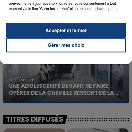
pouvez mettre à jour vos choix, ou retirer votre consentement à tout
23 juillet 2026
moment via le lien "Gérer les cookies" situé en bas de chaque page.
INCENDIE MORTEL À LENS : UNE FEMME ET
SON BÉBÉ ENTRE LA VIE ET LA...
Un homme s'est immolé par le feu après avoir
Accepter et fermer
aspergé sa compagne et leur bébé de trois mois
d'un liquide inflammable.
Gérer mes choix
20 juillet 2026
UNE ADOLESCENTE DEVANT SE FAIRE
OPÉRER DE LA CHEVILLE RESSORT DE LA...
La famille a porté plainte contre la clinique qui a
reconnu sa responsabilité et présenté ses
excuses.
TITRES DIFFUSÉS