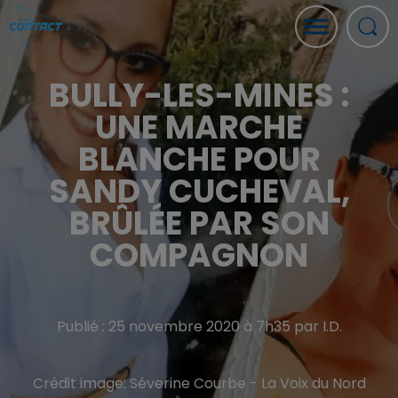
BULLY-LES-MINES :
UNE MARCHE
BLANCHE POUR
SANDY CUCHEVAL,
BRÛLÉE PAR SON
COMPAGNON
Publié : 25 novembre 2020 à 7h35 par I.D.
Crédit image:
Séverine Courbe - La Voix du Nord