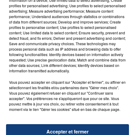
information on a device; Use limited data to select advertising; Create
aspergé sa compagne et leur bébé de trois mois
profiles for personalised advertising; Use profiles to select personalised
d'un liquide inflammable.
advertising; Measure advertising performance; Measure content
performance; Understand audiences through statistics or combinations
of data from different sources; Develop and improve services; Create
profiles to personalise content; Use profiles to select personalised
content; Use limited data to select content; Ensure security, prevent and
detect fraud, and fix errors; Deliver and present advertising and content;
Save and communicate privacy choices. These technologies may
process personal data such as IP address and browsing data to offer
20 juillet 2026
UNE ADOLESCENTE DEVANT SE FAIRE
following functionalities: Identify devices based on information actively
requested; Use precise geolocation data; Match and combine data from
OPÉRER DE LA CHEVILLE RESSORT DE LA...
other data sources; Link different devices; Identify devices based on
La famille a porté plainte contre la clinique qui a
information transmitted automatically.
reconnu sa responsabilité et présenté ses
Vous pouvez accepter en cliquant sur "Accepter et fermer", ou affiner en
excuses.
TITRES DIFFUSÉS
sélectionnant les finalités et/ou partenaires dans "Gérer mes choix".
Vous pouvez également refuser en cliquant sur "Continuer sans
accepter". Vos préférences ne s'appliqueront que pour ce site. Vous
pouvez mettre à jour vos choix, ou retirer votre consentement à tout
15h00
15h00
14h56
14h56
moment via le lien "Gérer les cookies" situé en bas de chaque page.
Accepter et fermer