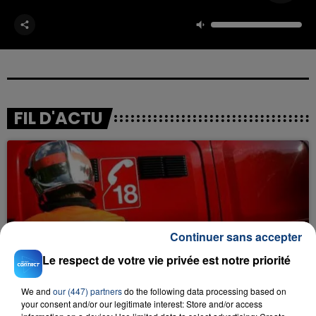
FIL D'ACTU
Continuer sans accepter
23 juillet 2026
Le respect de votre vie privée est notre priorité
INCENDIE MORTEL À LENS : UNE FEMME ET
SON BÉBÉ ENTRE LA VIE ET LA...
We and
our (447) partners
do the following data processing based on
Un homme s'est immolé par le feu après avoir
your consent and/or our legitimate interest: Store and/or access