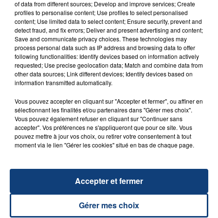
of data from different sources; Develop and improve services; Create
profiles to personalise content; Use profiles to select personalised
FIL D'ACTU
content; Use limited data to select content; Ensure security, prevent and
detect fraud, and fix errors; Deliver and present advertising and content;
Save and communicate privacy choices. These technologies may
process personal data such as IP address and browsing data to offer
following functionalities: Identify devices based on information actively
requested; Use precise geolocation data; Match and combine data from
other data sources; Link different devices; Identify devices based on
information transmitted automatically.
Vous pouvez accepter en cliquant sur "Accepter et fermer", ou affiner en
sélectionnant les finalités et/ou partenaires dans "Gérer mes choix".
23 juillet 2026
Vous pouvez également refuser en cliquant sur "Continuer sans
INCENDIE MORTEL À LENS : UNE FEMME ET
accepter". Vos préférences ne s'appliqueront que pour ce site. Vous
SON BÉBÉ ENTRE LA VIE ET LA...
pouvez mettre à jour vos choix, ou retirer votre consentement à tout
moment via le lien "Gérer les cookies" situé en bas de chaque page.
Un homme s'est immolé par le feu après avoir
aspergé sa compagne et leur bébé de trois mois
d'un liquide inflammable.
Accepter et fermer
Gérer mes choix