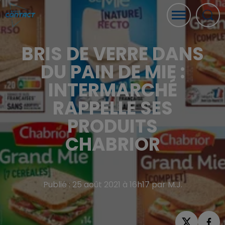
BRIS DE VERRE DANS
DU PAIN DE MIE :
INTERMARCHÉ
RAPPELLE SES
PRODUITS
CHABRIOR
Publié : 25 août 2021 à 16h17 par M.J.