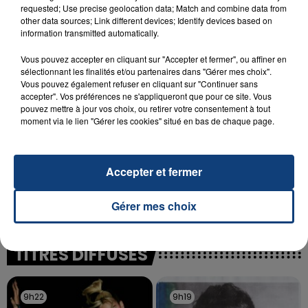
INCENDIE MORTEL À LENS : UNE FEMME ET
requested; Use precise geolocation data; Match and combine data from
SON BÉBÉ ENTRE LA VIE ET LA...
other data sources; Link different devices; Identify devices based on
information transmitted automatically.
Un homme s'est immolé par le feu après avoir
aspergé sa compagne et leur bébé de trois mois
Vous pouvez accepter en cliquant sur "Accepter et fermer", ou affiner en
d'un liquide inflammable.
sélectionnant les finalités et/ou partenaires dans "Gérer mes choix".
Vous pouvez également refuser en cliquant sur "Continuer sans
accepter". Vos préférences ne s'appliqueront que pour ce site. Vous
pouvez mettre à jour vos choix, ou retirer votre consentement à tout
moment via le lien "Gérer les cookies" situé en bas de chaque page.
20 juillet 2026
Accepter et fermer
UNE ADOLESCENTE DEVANT SE FAIRE
OPÉRER DE LA CHEVILLE RESSORT DE LA...
Gérer mes choix
La famille a porté plainte contre la clinique qui a
reconnu sa responsabilité et présenté ses
excuses.
TITRES DIFFUSÉS
9h22
9h22
9h19
9h19