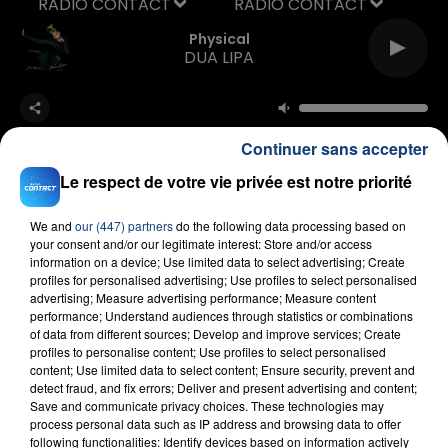
RADIO CONTACT
Physical
DUA LIPA
Continuer sans accepter
Le respect de votre vie privée est notre priorité
We and
our (447) partners
do the following data processing based on
FIL D'ACTU
your consent and/or our legitimate interest: Store and/or access
information on a device; Use limited data to select advertising; Create
profiles for personalised advertising; Use profiles to select personalised
advertising; Measure advertising performance; Measure content
performance; Understand audiences through statistics or combinations
of data from different sources; Develop and improve services; Create
profiles to personalise content; Use profiles to select personalised
content; Use limited data to select content; Ensure security, prevent and
detect fraud, and fix errors; Deliver and present advertising and content;
Save and communicate privacy choices. These technologies may
process personal data such as IP address and browsing data to offer
23 juillet 2026
following functionalities: Identify devices based on information actively