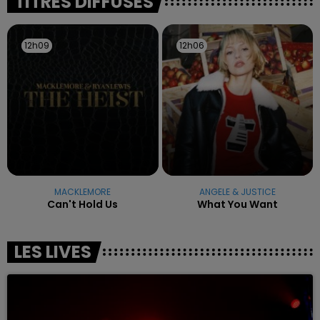
TITRES DIFFUSÉS
12h09
12h09
12h06
12h06
MACKLEMORE
ANGELE & JUSTICE
Can't Hold Us
What You Want
LES LIVES