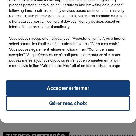
process personal data such as IP address and browsing data to offer
following functionalities: Identify devices based on information actively
requested; Use precise geolocation data; Match and combine data from
23 juillet 2026
other data sources; Link different devices; Identify devices based on
INCENDIE MORTEL À LENS : UNE FEMME ET
information transmitted automatically.
SON BÉBÉ ENTRE LA VIE ET LA...
Vous pouvez accepter en cliquant sur "Accepter et fermer", ou affiner en
Un homme s'est immolé par le feu après avoir
sélectionnant les finalités et/ou partenaires dans "Gérer mes choix".
aspergé sa compagne et leur bébé de trois mois
Vous pouvez également refuser en cliquant sur "Continuer sans
accepter". Vos préférences ne s'appliqueront que pour ce site. Vous
d'un liquide inflammable.
pouvez mettre à jour vos choix, ou retirer votre consentement à tout
moment via le lien "Gérer les cookies" situé en bas de chaque page.
Accepter et fermer
20 juillet 2026
UNE ADOLESCENTE DEVANT SE FAIRE
Gérer mes choix
OPÉRER DE LA CHEVILLE RESSORT DE LA...
La famille a porté plainte contre la clinique qui a
reconnu sa responsabilité et présenté ses
excuses.