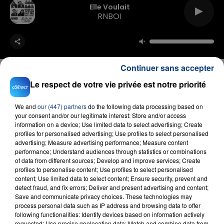
Elle Voulait
RNBOI
Continuer sans accepter
Le respect de votre vie privée est notre priorité
FIL D'ACTU
We and
our (447) partners
do the following data processing based on
your consent and/or our legitimate interest: Store and/or access
information on a device; Use limited data to select advertising; Create
profiles for personalised advertising; Use profiles to select personalised
advertising; Measure advertising performance; Measure content
performance; Understand audiences through statistics or combinations
of data from different sources; Develop and improve services; Create
profiles to personalise content; Use profiles to select personalised
content; Use limited data to select content; Ensure security, prevent and
detect fraud, and fix errors; Deliver and present advertising and content;
Save and communicate privacy choices. These technologies may
23 juillet 2026
process personal data such as IP address and browsing data to offer
INCENDIE MORTEL À LENS : UNE FEMME ET
following functionalities: Identify devices based on information actively
requested; Use precise geolocation data; Match and combine data from