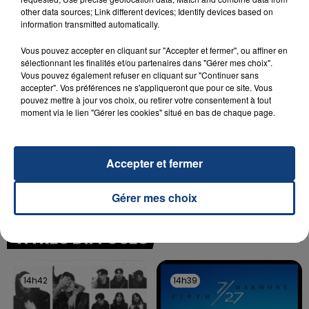
SON BÉBÉ ENTRE LA VIE ET LA...
other data sources; Link different devices; Identify devices based on
Un homme s'est immolé par le feu après avoir
information transmitted automatically.
aspergé sa compagne et leur bébé de trois mois
Vous pouvez accepter en cliquant sur "Accepter et fermer", ou affiner en
d'un liquide inflammable.
sélectionnant les finalités et/ou partenaires dans "Gérer mes choix".
Vous pouvez également refuser en cliquant sur "Continuer sans
accepter". Vos préférences ne s'appliqueront que pour ce site. Vous
pouvez mettre à jour vos choix, ou retirer votre consentement à tout
moment via le lien "Gérer les cookies" situé en bas de chaque page.
20 juillet 2026
UNE ADOLESCENTE DEVANT SE FAIRE
Accepter et fermer
OPÉRER DE LA CHEVILLE RESSORT DE LA...
La famille a porté plainte contre la clinique qui a
Gérer mes choix
reconnu sa responsabilité et présenté ses
excuses.
TITRES DIFFUSÉS
14h42
14h42
14h39
14h39