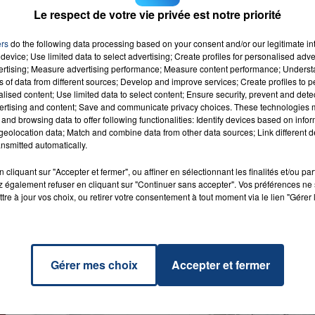
Le respect de votre vie privée est notre priorité
M sur
et
ers
do the following data processing based on your consent and/or our legitimate int
device; Use limited data to select advertising; Create profiles for personalised adver
vertising; Measure advertising performance; Measure content performance; Unders
ns of data from different sources; Develop and improve services; Create profiles to 
alised content; Use limited data to select content; Ensure security, prevent and detect
dopamine
ertising and content; Save and communicate privacy choices. These technologies
dit)
and browsing data to offer following functionalities: Identify devices based on infor
RADIO CONTACT
ON &
eolocation data; Match and combine data from other data sources; Link different de
RAWLERS
nsmitted automatically.
UFASA &
EMAN
cliquant sur "Accepter et fermer", ou affiner en sélectionnant les finalités et/ou pa
 également refuser en cliquant sur "Continuer sans accepter". Vos préférences ne 
tre à jour vos choix, ou retirer votre consentement à tout moment via le lien "Gérer 
Gérer mes choix
Accepter et fermer