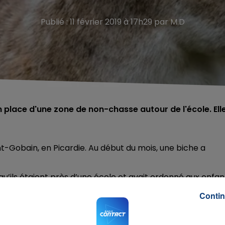
Publié : 11 février 2019 à 17h29 par M.D
n place d'une zone de non-chasse autour de l'école. Ell
nt-Gobain, en Picardie. Au début du mois,
une
biche
a
 qu’ils étaient près d’une école et avait ordonné aux enfan
illeurs été envoyée sur place après les faits.
Contin
place d’une zone de non-chasse autour de l'école. Elle a