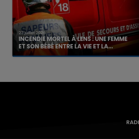
23 juillet 2026
INCENDIE MORTEL À LENS : UNE FEMME
ET SON BÉBÉ ENTRE LA VIE ET LA...
Un homme s'est immolé par le feu après avoir
aspergé sa compagne et leur bébé de trois
mois d'un liquide inflammable.
RAD