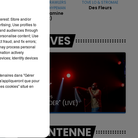
RITON & NIGHTCRAWLERS
TOVE LO & STROMAE
Des Fleurs
FEAT MUFASA & HYPEMAN
Friday (dopamine
Re-Edit)
erest: Store and/or
7h00 - 11h00
tising; Use profiles to
LA TEAM DE L'ÉTÉ
tand audiences through
personalise content; Use
LES LIVES
 fraud, and fix errors;
 may process personal
mation actively
vices; Identify devices
rtenaires dans "Gérer
s'appliqueront que pour
les cookies" situé en
31 janvier 2025
GIMS "SPIDER" (LIVE)
A L'ANTENNE