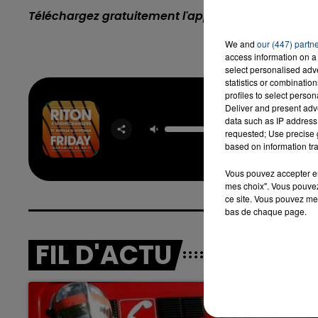
Téléchargez gratuitement l'application Contact F
We and
our (447) partn
access information on a 
select personalised ad
statistics or combinatio
profiles to select person
Friday (
Deliver and present adv
Re-E
data such as IP address 
RIT
requested; Use precise g
NIGHTC
based on information tra
FEAT M
HYP
Vous pouvez accepter en 
mes choix". Vous pouvez
ce site. Vous pouvez met
bas de chaque page.
FIL D'ACTU