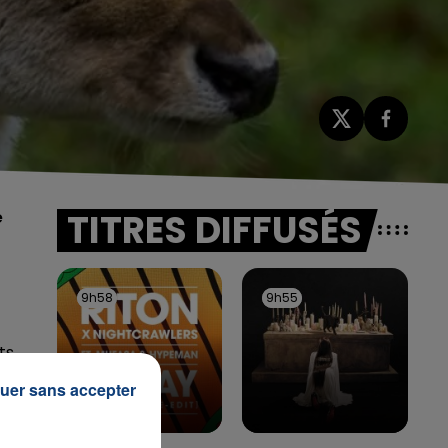
TITRES DIFFUSÉS
e
9h58
9h58
9h55
9h55
ts
uer sans accepter