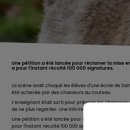
Une pétition a été lancée pour réclamer la mise e
a pour l'instant récolté 100 000 signatures.
La scène avait choqué les élèves d'une école de Sai
été
achevée par des chasseurs
au couteau.
L’enseignant était sorti pour prévenir les chasseurs
de ne plus regarder. Une infirmière scolaire avait d’a
Une pétition a été lancée pour réclamer la mise en 
pour l'instant récolté 100 000 signatures.