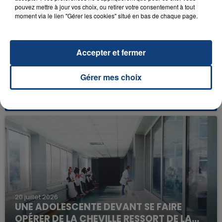
pouvez mettre à jour vos choix, ou retirer votre consentement à tout
moment via le lien "Gérer les cookies" situé en bas de chaque page.
Accepter et fermer
23 juillet 2026
Gérer mes choix
INCENDIE MORTEL À LENS : UNE FEMME ET
SON BÉBÉ ENTRE LA VIE ET LA...
Un homme s'est immolé par le feu après avoir
aspergé sa compagne et leur bébé de trois mois
d'un liquide inflammable.
20 juillet 2026
UNE ADOLESCENTE DEVANT SE FAIRE
OPÉRER DE LA CHEVILLE RESSORT DE LA...