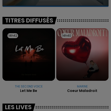
La famille a porté plainte contre la clinique qui a
reconnu sa responsabilité et présenté ses
excuses.
TITRES DIFFUSÉS
14h42
14h42
14h40
14h40
THE SECOND VOICE
MARINE
Let Me Be
Coeur Maladroit
LES LIVES