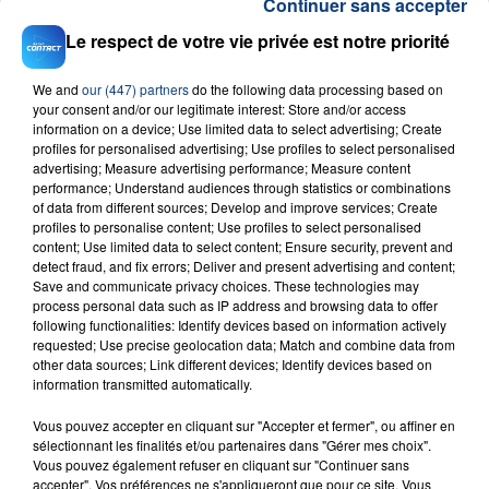
Continuer sans accepter
Le respect de votre vie privée est notre priorité
We and
our (447) partners
do the following data processing based on
your consent and/or our legitimate interest: Store and/or access
information on a device; Use limited data to select advertising; Create
profiles for personalised advertising; Use profiles to select personalised
advertising; Measure advertising performance; Measure content
RADIO CONTACT
performance; Understand audiences through statistics or combinations
of data from different sources; Develop and improve services; Create
Let Me Be
profiles to personalise content; Use profiles to select personalised
THE SECOND VOICE
content; Use limited data to select content; Ensure security, prevent and
detect fraud, and fix errors; Deliver and present advertising and content;
Save and communicate privacy choices. These technologies may
process personal data such as IP address and browsing data to offer
following functionalities: Identify devices based on information actively
requested; Use precise geolocation data; Match and combine data from
other data sources; Link different devices; Identify devices based on
information transmitted automatically.
Vous pouvez accepter en cliquant sur "Accepter et fermer", ou affiner en
FIL D'ACTU
sélectionnant les finalités et/ou partenaires dans "Gérer mes choix".
Vous pouvez également refuser en cliquant sur "Continuer sans
accepter". Vos préférences ne s'appliqueront que pour ce site. Vous