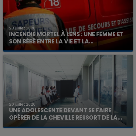
23 juillet 2026
INCENDIE MORTEL À LENS : UNE FEMME ET
SON BÉBÉ ENTRE LA VIE ET LA...
Un homme s'est immolé par le feu après avoir
aspergé sa compagne et leur bébé de trois mois
d'un liquide inflammable.
20 juillet 2026
UNE ADOLESCENTE DEVANT SE FAIRE
OPÉRER DE LA CHEVILLE RESSORT DE LA...
La famille a porté plainte contre la clinique qui a
reconnu sa responsabilité et présenté ses