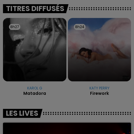
excuses.
TITRES DIFFUSÉS
8h27
8h27
8h24
8h24
KAROL G
KATY PERRY
Matadora
Firework
LES LIVES