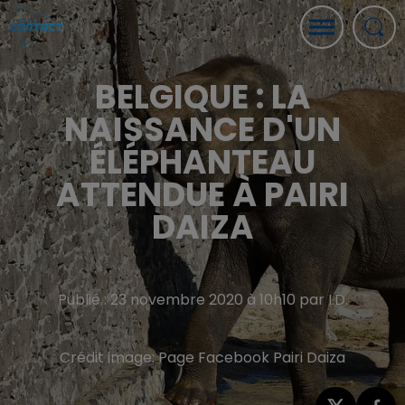
BELGIQUE : LA
NAISSANCE D'UN
ÉLÉPHANTEAU
ATTENDUE À PAIRI
DAIZA
Publié : 23 novembre 2020 à 10h10 par I.D.
Crédit image:
Page Facebook Pairi Daiza