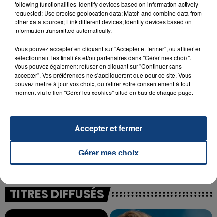
following functionalities: Identify devices based on information actively
23 juillet 2026
requested; Use precise geolocation data; Match and combine data from
INCENDIE MORTEL À LENS : UNE FEMME ET
other data sources; Link different devices; Identify devices based on
SON BÉBÉ ENTRE LA VIE ET LA...
information transmitted automatically.
Un homme s'est immolé par le feu après avoir
Vous pouvez accepter en cliquant sur "Accepter et fermer", ou affiner en
aspergé sa compagne et leur bébé de trois mois
sélectionnant les finalités et/ou partenaires dans "Gérer mes choix".
d'un liquide inflammable.
Vous pouvez également refuser en cliquant sur "Continuer sans
accepter". Vos préférences ne s'appliqueront que pour ce site. Vous
pouvez mettre à jour vos choix, ou retirer votre consentement à tout
moment via le lien "Gérer les cookies" situé en bas de chaque page.
Accepter et fermer
20 juillet 2026
UNE ADOLESCENTE DEVANT SE FAIRE
OPÉRER DE LA CHEVILLE RESSORT DE LA...
Gérer mes choix
La famille a porté plainte contre la clinique qui a
reconnu sa responsabilité et présenté ses
excuses.
TITRES DIFFUSÉS