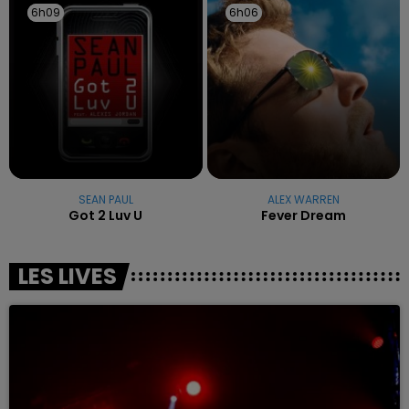
6h09
6h09
6h06
6h06
SEAN PAUL
ALEX WARREN
Got 2 Luv U
Fever Dream
LES LIVES