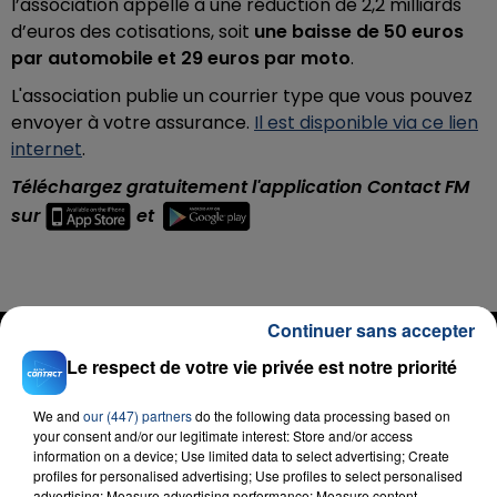
l’association appelle à une réduction de 2,2 milliards
d’euros des cotisations, soit
une baisse de 50 euros
par automobile et 29 euros par moto
.
L'association publie un courrier type que vous pouvez
envoyer à votre assurance.
Il est disponible via ce lien
internet
.
Téléchargez gratuitement l'application Contact FM
sur
et
Continuer sans accepter
RADIO CONTACT
Le respect de votre vie privée est notre priorité
Baby Boy
BEYONCE & SEAN PAUL
We and
our (447) partners
do the following data processing based on
your consent and/or our legitimate interest: Store and/or access
information on a device; Use limited data to select advertising; Create
profiles for personalised advertising; Use profiles to select personalised
advertising; Measure advertising performance; Measure content