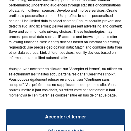
performance; Understand audiences through statistics or combinations
of data from different sources; Develop and improve services; Create
profiles to personalise content; Use profiles to select personalised
content; Use limited data to select content; Ensure security, prevent and
FIL D'ACTU
detect fraud, and fix errors; Deliver and present advertising and content;
Save and communicate privacy choices. These technologies may
process personal data such as IP address and browsing data to offer
following functionalities: Identify devices based on information actively
requested; Use precise geolocation data; Match and combine data from
other data sources; Link different devices; Identify devices based on
information transmitted automatically.
Vous pouvez accepter en cliquant sur "Accepter et fermer", ou affiner en
sélectionnant les finalités et/ou partenaires dans "Gérer mes choix".
Vous pouvez également refuser en cliquant sur "Continuer sans
23 juillet 2026
accepter". Vos préférences ne s'appliqueront que pour ce site. Vous
INCENDIE MORTEL À LENS : UNE FEMME ET
pouvez mettre à jour vos choix, ou retirer votre consentement à tout
SON BÉBÉ ENTRE LA VIE ET LA...
moment via le lien "Gérer les cookies" situé en bas de chaque page.
Un homme s'est immolé par le feu après avoir
aspergé sa compagne et leur bébé de trois mois
Accepter et fermer
d'un liquide inflammable.