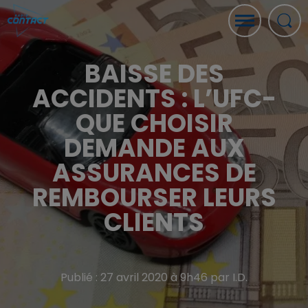
BAISSE DES
ACCIDENTS : L’UFC-
QUE CHOISIR
DEMANDE AUX
ASSURANCES DE
REMBOURSER LEURS
CLIENTS
Publié : 27 avril 2020 à 9h46 par I.D.